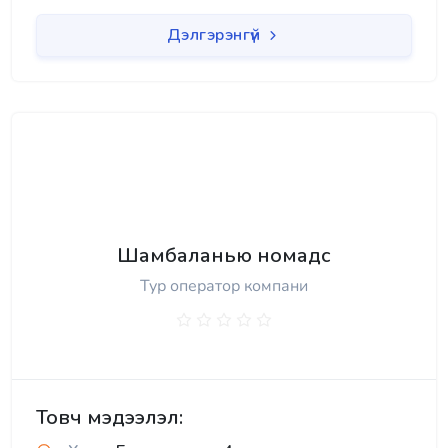
Дэлгэрэнгүй
Шамбаланью номадс
Тур оператор компани
Товч мэдээлэл: