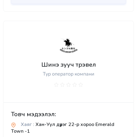
Шинэ зууч трэвел
Тур оператор компани
Товч мэдээлэл:
Хаяг :
Хан-Уул дүүрэг 22-р хороо Emerald
Town -1