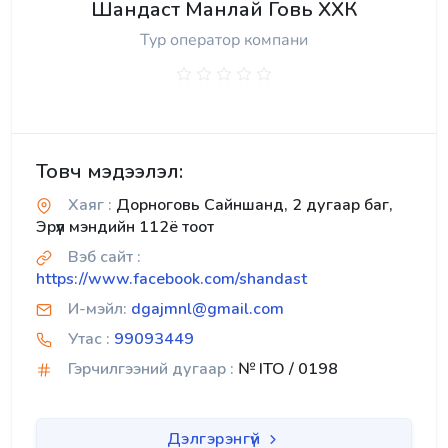
Шандаст Манлай Говь ХХК
Тур оператор компани
Товч мэдээлэл:
Хаяг :
Дорноговь Сайншанд, 2 дугаар баг,
Эрүүл мэндийн 112ё тоот
Вэб сайт :
https://www.facebook.com/shandast
И-мэйл:
dgajmnl@gmail.com
Утас :
99093449
Гэрчилгээний дугаар :
№ ITO / 0198
Дэлгэрэнгүй