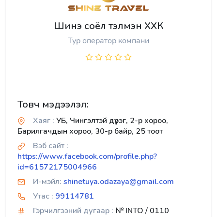
Шинэ соёл тэлмэн ХХК
Тур оператор компани
Товч мэдээлэл:
Хаяг :
УБ, Чингэлтэй дүүрэг, 2-р хороо,
Барилгачдын хороо, 30-р байр, 25 тоот
Вэб сайт :
https://www.facebook.com/profile.php?
id=61572175004966
И-мэйл:
shinetuya.odazaya@gmail.com
Утас :
99114781
Гэрчилгээний дугаар :
№ INTO / 0110