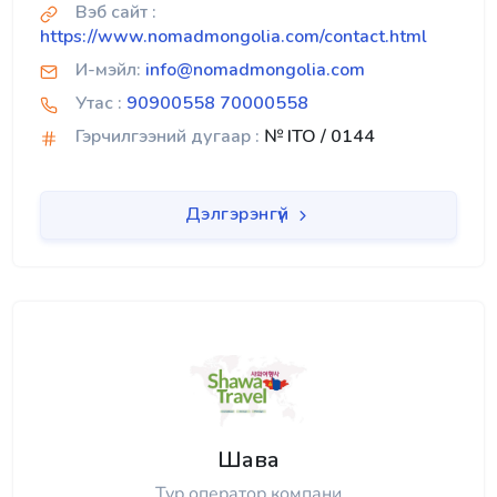
Вэб сайт :
https://www.nomadmongolia.com/contact.html
И-мэйл:
info@nomadmongolia.com
Утас :
90900558 70000558
Гэрчилгээний дугаар :
№ ITO / 0144
Дэлгэрэнгүй
Шава
Тур оператор компани