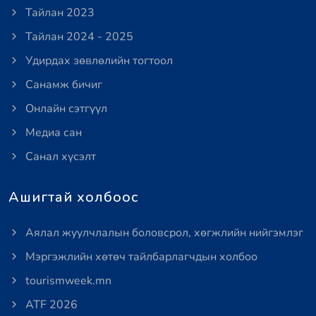
Тайлан 2023
Тайлан 2024 - 2025
Удирдах зөвлөлийн тогтоол
Санамж бичиг
Онлайн сэтгүүл
Медиа сан
Санал хүсэлт
Ашигтай холбоос
Аялал жуулчлалын боловсрол, хөгжлийн нийгэмлэг
Мэргэжлийн хөтөч тайлбарлагчдын холбоо
tourismweek.mn
ATF 2026