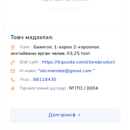
Товч мэдээлэл:
Хаяг :
Баянгол, 1-хороо 2-хороолол,
энхтайваны өргөн чөлөө, 03,25 тоот
Вэб сайт :
https://tripsoda.com/store/product
И-мэйл:
"ido.mendee@gmail.com "
Утас :
88118430
Гэрчилгээний дугаар :
№ ITO / 0004
Дэлгэрэнгүй