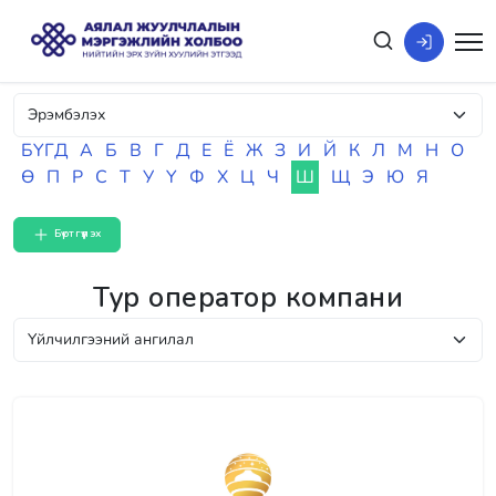
БҮГД
А
Б
В
Г
Д
Е
Ё
Ж
З
И
Й
К
Л
М
Н
О
Ө
П
Р
С
Т
У
Ү
Ф
Х
Ц
Ч
Ш
Щ
Э
Ю
Я
Бүртгүүлэх
Тур оператор компани