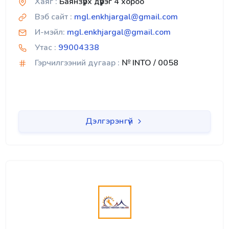
Хаяг :
Баянзүрх дүүрэг 4 хороо
Вэб сайт :
mgl.enkhjargal@gmail.com
И-мэйл:
mgl.enkhjargal@gmail.com
Утас :
99004338
Гэрчилгээний дугаар :
№ INTO / 0058
Дэлгэрэнгүй