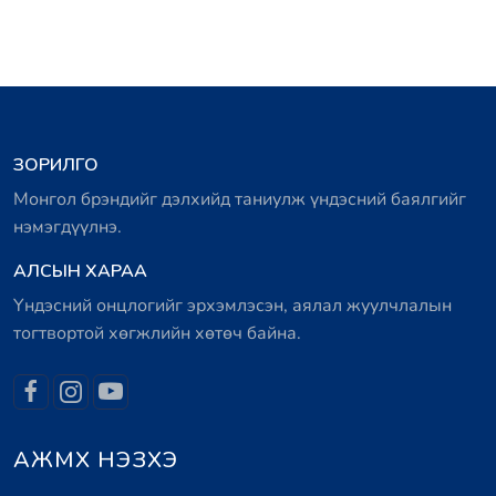
ЗОРИЛГО
Монгол брэндийг дэлхийд таниулж үндэсний баялгийг
нэмэгдүүлнэ.
АЛСЫН ХАРАА
Үндэсний онцлогийг эрхэмлэсэн, аялал жуулчлалын
тогтвортой хөгжлийн хөтөч байна.
АЖМХ НЭЗХЭ