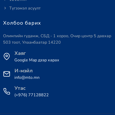
Түгээмэл асуулт
Холбоо барих
Олимпийн гудамж, СБД - 1 хороо, Очир центр 5 давхар
503 тоот, Улаанбаатар 14220
Хаяг
Google Map дээр харах
И-мэйл
info@mto.mn
Утас
(+976) 77128822