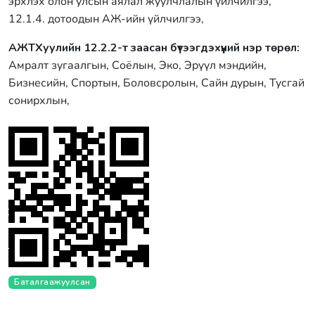
эрхлэх олон улсын аялал жуулчлалын үйлчилгээ,
12.1.4. дотоодын АЖ-ийн үйлчилгээ,
АЖТХуулийн 12.2.2-т заасан бүтээгдэхүүний нэр төрөл:
Амралт зугаалгын, Соёлын, Эко, Эрүүл мэндийн,
Бизнесийн, Спортын, Боловсролын, Сайн дурын, Тусгай
сонирхлын,
Баталгаажуулсан