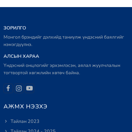
ЗОРИЛГО
Монгол брэндийг дэлхийд таниулж үндэсний баялгийг
нэмэгдүүлнэ.
АЛСЫН ХАРАА
Үндэсний онцлогийг эрхэмлэсэн, аялал жуулчлалын
тогтвортой хөгжлийн хөтөч байна.
АЖМХ НЭЗХЭ
Тайлан 2023
Тайлан 2024 - 2025