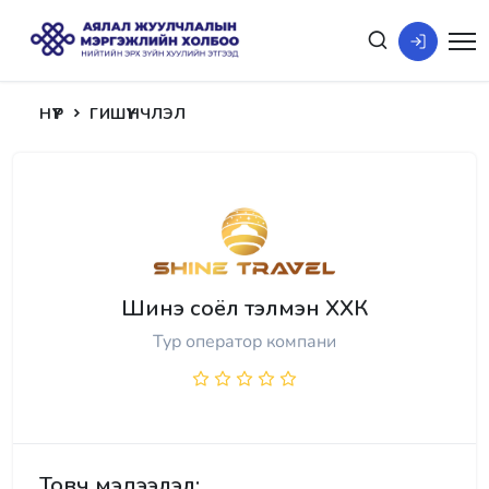
НҮҮР
ГИШҮҮНЧЛЭЛ
Шинэ соёл тэлмэн ХХК
Тур оператор компани
Товч мэдээлэл: