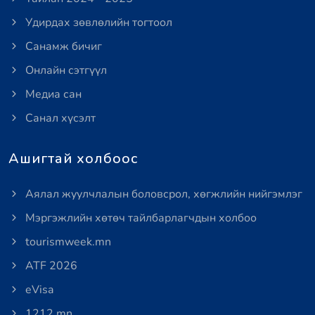
Удирдах зөвлөлийн тогтоол
Санамж бичиг
Онлайн сэтгүүл
Медиа сан
Санал хүсэлт
Ашигтай холбоос
Аялал жуулчлалын боловсрол, хөгжлийн нийгэмлэг
Мэргэжлийн хөтөч тайлбарлагчдын холбоо
tourismweek.mn
ATF 2026
eVisa
1212.mn