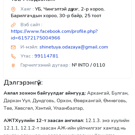
Хаяг :
УБ, Чингэлтэй дүүрэг, 2-р хороо,
Барилгачдын хороо, 30-р байр, 25 тоот
Вэб сайт :
https://www.facebook.com/profile.php?
id=61572175004966
И-мэйл:
shinetuya.odazaya@gmail.com
Утас :
99114781
Гэрчилгээний дугаар :
№ INTO / 0110
Дэлгэрэнгүй:
Аялал зохион байгуулдаг аймгууд:
Архангай, Булган,
Дархан Уул, Дундговь, Орхон, Өвөрхангай, Өмнөговь,
Төв, Хөвсгөл, Хэнтий, Улаанбаатар,
АЖТХуулийн 12-т заасан ангилал:
12.1.3. энэ хуулийн
12.1.1, 12.1.2-т заасан АЖ-ийн үйлчилгээг хамтад нь