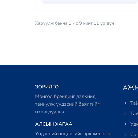
Харуулж байна
1
- с
9
нийт
11
үр дүн
ЗОРИЛГО
АЖМ
Монгол брэндийг дэлхийд
Тай
таниулж үндэсний баялгийг
нэмэгдүүлнэ.
Тай
АЛСЫН ХАРАА
Уди
Үндэсний онцлогийг эрхэмлэсэн,
Сан