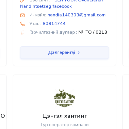
Вэб сайт :
TSEN TOUR Oyuntseren
Nandintsetseg facebook
И-мэйл:
nandia140303@gmail.com
Утас :
80814744
Гэрчилгээний дугаар :
№ ITO / 0213
Дэлгэрэнгүй
БО
Цэнгэл хантинг
Тур оператор компани