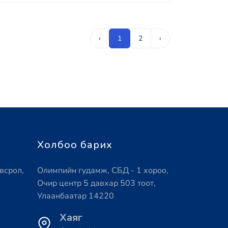
‹
1
2
›
Холбоо барих
всрол,
Олимпийн гудамж, СБД - 1 хороо,
Очир центр 5 давхар 503 тоот,
Улаанбаатар 14220
Хаяг