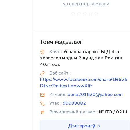
Тур оператор компани
Товч мэдээлэл:
Хаяг :
Улаанбаатар хот БГД 4-р
хороолол модны 2 дунд зам Ром төв
403 тоот.
Вэб сайт :
https://www.facebook.com/share/1BtrZk
DtNc/?mibextid=wwXIfr
И-мэйл:
bona201520@yahoo.com
Утас :
99999082
Гэрчилгээний дугаар :
№ ITO / 0211
Дэлгэрэнгүй