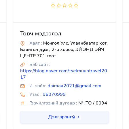
Товч мэдээлэл:
Хаяг :
Монгол Улс, Улаанбаатар хот,
Баянгол дүүрэг, 2-р хороо, ЭЙ ЭНД ЭЙЧ
ЦЕНТР 701 тоот
Вэб сайт :
https://blog.naver.com/tselmuuntravel20
17
И-мэйл:
daimaa2021@gmail.com
Утас :
96070999
Гэрчилгээний дугаар :
№ ITO / 0094
Дэлгэрэнгүй