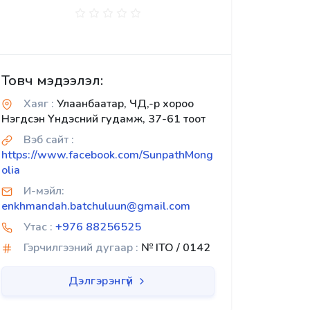
Товч мэдээлэл:
Хаяг :
Улаанбаатар, ЧД,-р хороо
Нэгдсэн Үндэсний гудамж, 37-61 тоот
Вэб сайт :
https://www.facebook.com/SunpathMong
olia
И-мэйл:
enkhmandah.batchuluun@gmail.com
Утас :
+976 88256525
Гэрчилгээний дугаар :
№ ITO / 0142
Дэлгэрэнгүй