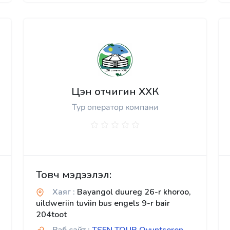
Цэн отчигин ХХК
Тур оператор компани
Товч мэдээлэл:
Хаяг :
Bayangol duureg 26-r khoroo,
uildweriin tuviin bus engels 9-r bair
204toot