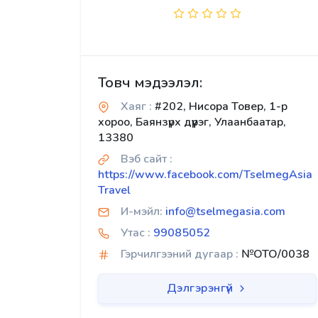
Товч мэдээлэл:
Хаяг :
#202, Нисора Товер, 1-р
хороо, Баянзүрх дүүрэг, Улаанбаатар,
13380
Вэб сайт :
https://www.facebook.com/TselmegAsia
Travel
И-мэйл:
info@tselmegasia.com
Утас :
99085052
Гэрчилгээний дугаар :
№OTO/0038
Дэлгэрэнгүй