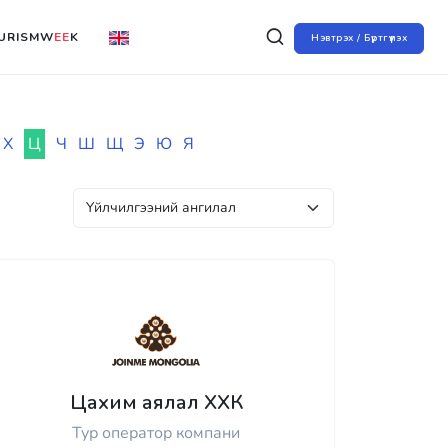
URISMW
EE
K
Нэвтрэх / Бүртгүүлэх
Х
Ц
Ч
Ш
Щ
Э
Ю
Я
Цахим аялал ХХК
Тур оператор компани