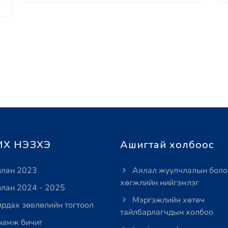
Х НЭЗХЭ
Ашигтай холбоос
лан 2023
Аялал жуулчлалын боло
хөгжлийн нийгэмлэг
лан 2024 - 2025
Мэргэжлийн хөтөч
рдах зөвлөлийн тогтоол
тайлбарлагчдын холбоо
амж бичиг