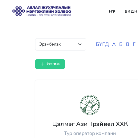
НҮҮР
БИДН
БҮГД
А
Б
В
Г
Бүртгүүлэх
Цэлмэг Ази Трэйвел ХХК
Тур оператор компани