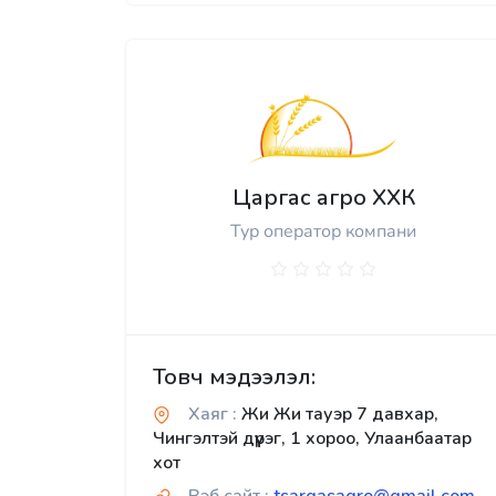
Царгас агро ХХК
Тур оператор компани
Товч мэдээлэл:
Хаяг :
Жи Жи тауэр 7 давхар,
Чингэлтэй дүүрэг, 1 хороо, Улаанбаатар
хот