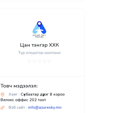
Цан тэнгэр ХХК
Тур оператор компани
Товч мэдээлэл:
Хаяг :
Сүхбаатар дүүрэг 8 хороо
Велокс оффис 202 тоот
Вэб сайт :
info@azuresky.mn