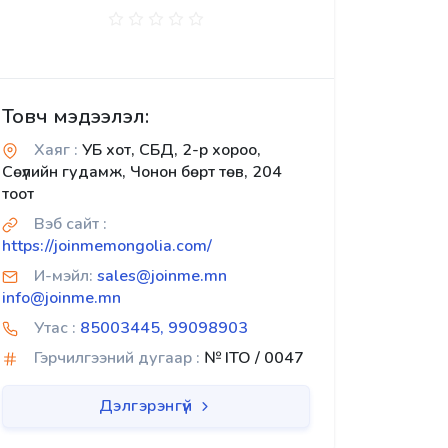
Товч мэдээлэл:
Хаяг :
УБ хот, СБД, 2-р хороо,
Сөүлийн гудамж, Чонон бөрт төв, 204
тоот
Вэб сайт :
https://joinmemongolia.com/
И-мэйл:
sales@joinme.mn
info@joinme.mn
Утас :
85003445, 99098903
Гэрчилгээний дугаар :
№ ITO / 0047
Дэлгэрэнгүй