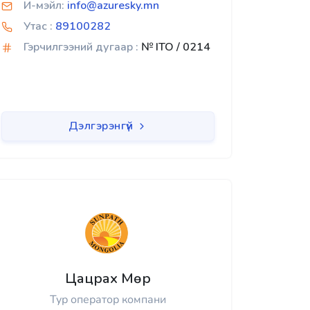
И-мэйл:
info@azuresky.mn
Утас :
89100282
Гэрчилгээний дугаар :
№ ITO / 0214
Дэлгэрэнгүй
Цацрах Мөр
Тур оператор компани