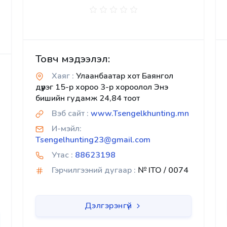
Товч мэдээлэл:
Хаяг :
Улаанбаатар хот Баянгол
дүүрэг 15-р хороо 3-р хороолол Энэ
бишийн гудамж 24,84 тоот
Вэб сайт :
www.Tsengelkhunting.mn
И-мэйл:
Tsengelhunting23@gmail.com
Утас :
88623198
Гэрчилгээний дугаар :
№ ITO / 0074
Дэлгэрэнгүй