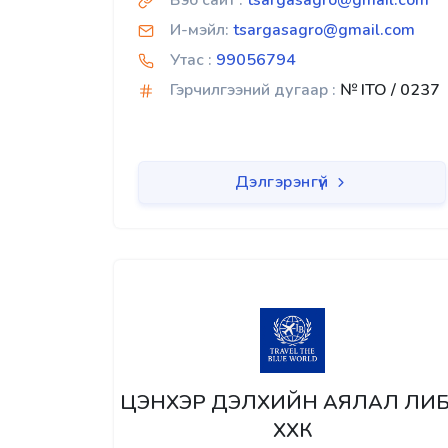
Вэб сайт :
tsargasagro@gmail.com
И-мэйл:
tsargasagro@gmail.com
Утас :
99056794
Гэрчилгээний дугаар :
№ ITO / 0237
Дэлгэрэнгүй
ЦЭНХЭР ДЭЛХИЙН АЯЛАЛ ЛИ
ХХК