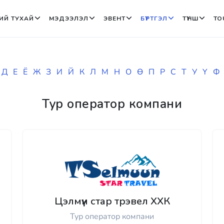
ИЙ ТУХАЙ
МЭДЭЭЛЭЛ
ЭВЕНТ
БҮРТГЭЛ
ТҮНШ
TO
Д
Е
Ё
Ж
З
И
Й
К
Л
М
Н
О
Ө
П
Р
С
Т
У
Ү
Ф
Тур оператор компани
Цэлмүүн стар трэвел ХХК
Тур оператор компани