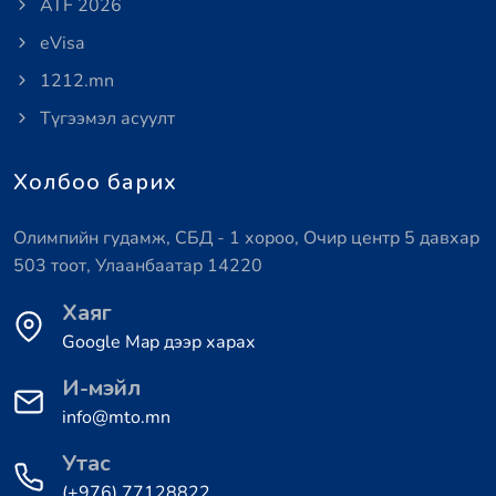
ATF 2026
eVisa
1212.mn
Түгээмэл асуулт
Холбоо барих
Олимпийн гудамж, СБД - 1 хороо, Очир центр 5 давхар
503 тоот, Улаанбаатар 14220
Хаяг
Google Map дээр харах
И-мэйл
info@mto.mn
Утас
(+976) 77128822