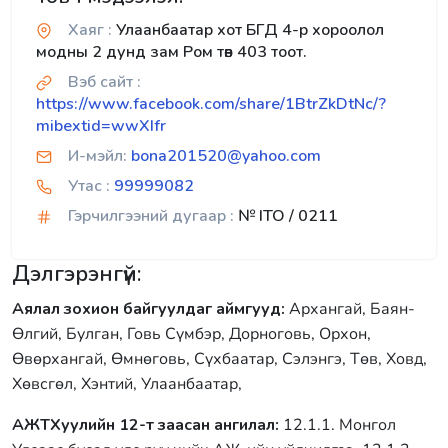
Хаяг :
Улаанбаатар хот БГД 4-р хороолол
модны 2 дунд зам Ром төв 403 тоот.
Вэб сайт :
https://www.facebook.com/share/1BtrZkDtNc/?
mibextid=wwXIfr
И-мэйл:
bona201520@yahoo.com
Утас :
99999082
Гэрчилгээний дугаар :
№ ITO / 0211
Дэлгэрэнгүй:
Аялал зохион байгуулдаг аймгууд:
Архангай, Баян-
Өлгий, Булган, Говь Сүмбэр, Дорноговь, Орхон,
Өвөрхангай, Өмнөговь, Сүхбаатар, Сэлэнгэ, Төв, Ховд,
Хөвсгөл, Хэнтий, Улаанбаатар,
АЖТХуулийн 12-т заасан ангилал:
12.1.1. Монгол