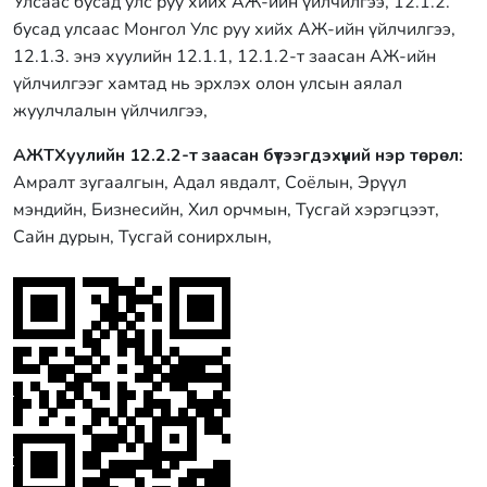
Улсаас бусад улс руу хийх АЖ-ийн үйлчилгээ, 12.1.2.
бусад улсаас Монгол Улс руу хийх АЖ-ийн үйлчилгээ,
12.1.3. энэ хуулийн 12.1.1, 12.1.2-т заасан АЖ-ийн
үйлчилгээг хамтад нь эрхлэх олон улсын аялал
жуулчлалын үйлчилгээ,
АЖТХуулийн 12.2.2-т заасан бүтээгдэхүүний нэр төрөл:
Амралт зугаалгын, Адал явдалт, Соёлын, Эрүүл
мэндийн, Бизнесийн, Хил орчмын, Тусгай хэрэгцээт,
Сайн дурын, Тусгай сонирхлын,