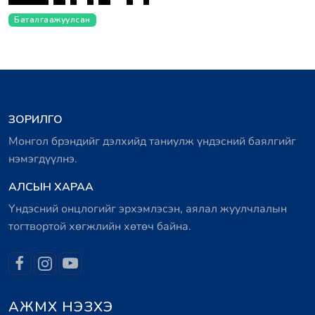
Баталгаажуулсан
ЗОРИЛГО
Монгол брэндийг дэлхийд таниулж үндэсний баялгийг
нэмэгдүүлнэ.
АЛСЫН ХАРАА
Үндэсний онцлогийг эрхэмлэсэн, аялал жуулчлалын
тогтвортой хөгжлийн хөтөч байна.
АЖМХ НЭЗХЭ