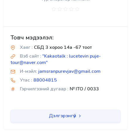
Товч мэдээлэл:
Хаяг :
СБД 3 хороо 14а -67 тоот
Вэб сайт :
"Kakaotalk : lucetevin puje-
tour@naver.com"
И-мэйл:
jamsranpurevjav@gmail.com
Утас :
88004815
Гэрчилгээний дугаар :
№ ITO / 0033
Дэлгэрэнгүй