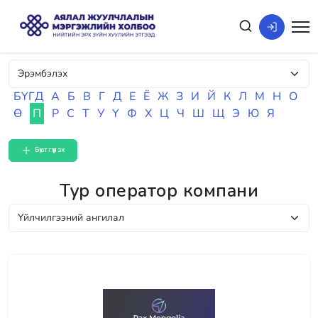
БҮГД
А
Б
В
Г
Д
Е
Ё
Ж
З
И
Й
К
Л
М
Н
О
Ө
П
Р
С
Т
У
Ү
Ф
Х
Ц
Ч
Ш
Щ
Э
Ю
Я
Бүртгүүлэх
Тур оператор компани