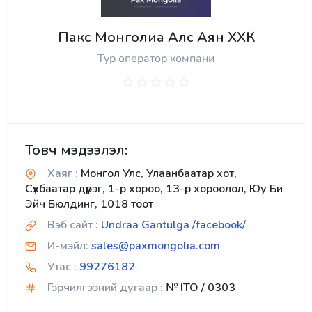
Пакс Монголиа Алс Аян ХХК
Тур оператор компани
Товч мэдээлэл:
Хаяг :
Монгол Улс, Улаанбаатар хот,
Сүхбаатар дүүрэг, 1-р хороо, 13-р хороолол, Юу Би
Эйч Бюлдинг, 1018 тоот
Вэб сайт :
Undraa Gantulga /facebook/
И-мэйл:
sales@paxmongolia.com
Утас :
99276182
Гэрчилгээний дугаар :
№ ITO / 0303