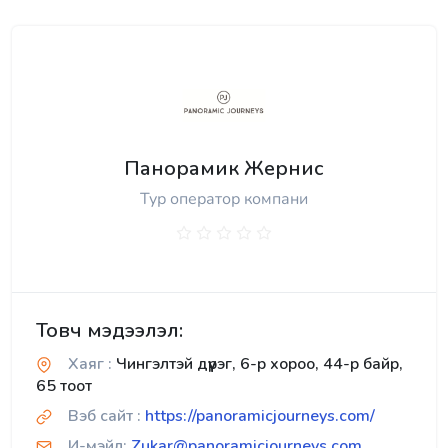
Панорамик Жернис
Тур оператор компани
Товч мэдээлэл:
Хаяг :
Чингэлтэй дүүрэг, 6-р хороо, 44-р байр,
65 тоот
Вэб сайт :
https://panoramicjourneys.com/
И-мэйл:
Zukar@panoramicjourneys.com