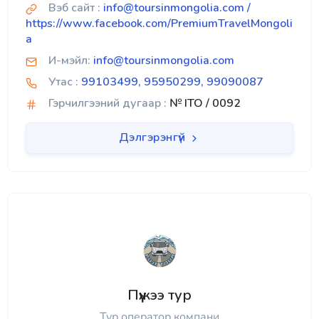
Вэб сайт :
info@toursinmongolia.com /
https://www.facebook.com/PremiumTravelMongoli
a
И-мэйл:
info@toursinmongolia.com
Утас :
99103499, 95950299, 99090087
Гэрчилгээний дугаар :
№ ITO / 0092
Дэлгэрэнгүй
Пүүжээ тур
Тур оператор компани