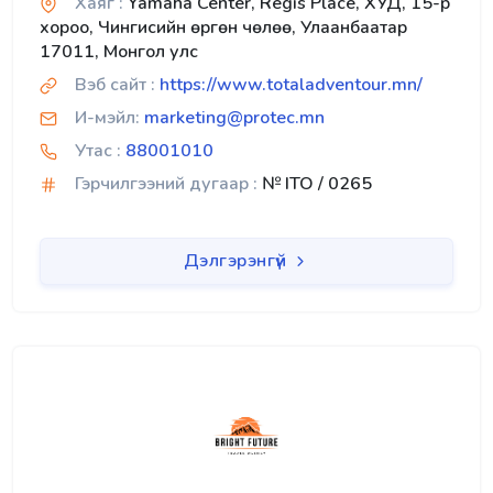
Хаяг :
Yamaha Center, Regis Place, ХУД, 15-р
хороо, Чингисийн өргөн чөлөө, Улаанбаатар
17011, Монгол улс
Вэб сайт :
https://www.totaladventour.mn/
И-мэйл:
marketing@protec.mn
Утас :
88001010
Гэрчилгээний дугаар :
№ ITO / 0265
Дэлгэрэнгүй