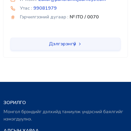
Утас :
99081979
Гэрчилгээний дугаар :
№ ITO / 0070
Дэлгэрэнгүй
ЗОРИЛГО
Монгол брэндийг дэлхийд таниулж үндэсний баялгийг
нэмэгдүүлнэ.
АЛСЫН ХАРАА