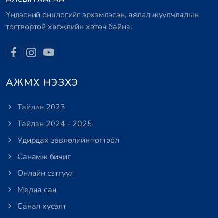
Үндэсний онцлогийг эрхэмлэсэн, аялал жуулчлалын
тогтвортой хөгжлийн хөтөч байна.
АЖМХ НЭЗХЭ
Тайлан 2023
Тайлан 2024 - 2025
Удирдах зөвлөлийн тогтоол
Санамж бичиг
Онлайн сэтгүүл
Медиа сан
Санал хүсэлт