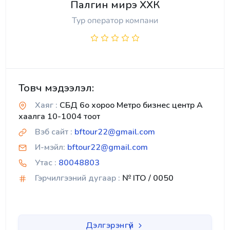
Палгин мирэ ХХК
Тур оператор компани
Товч мэдээлэл:
Хаяг :
СБД 6о хороо Метро бизнес центр А
хаалга 10-1004 тоот
Вэб сайт :
bftour22@gmail.com
И-мэйл:
bftour22@gmail.com
Утас :
80048803
Гэрчилгээний дугаар :
№ ITO / 0050
Дэлгэрэнгүй