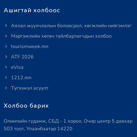
Ашигтай холбоос
Аялал жуулчлалын боловсрол, хөгжлийн нийгэмлэг
Мэргэжлийн хөтөч тайлбарлагчдын холбоо
tourismweek.mn
ATF 2026
eVisa
1212.mn
Түгээмэл асуулт
Холбоо барих
Олимпийн гудамж, СБД - 1 хороо, Очир центр 5 давхар
503 тоот, Улаанбаатар 14220