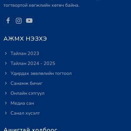
тогтвортой хөгжлийн хөтөч байна.
АЖМХ НЭЗХЭ
Тайлан 2023
Тайлан 2024 - 2025
Удирдах зөвлөлийн тогтоол
Санамж бичиг
Онлайн сэтгүүл
Медиа сан
Санал хүсэлт
Ашигтай холбоос