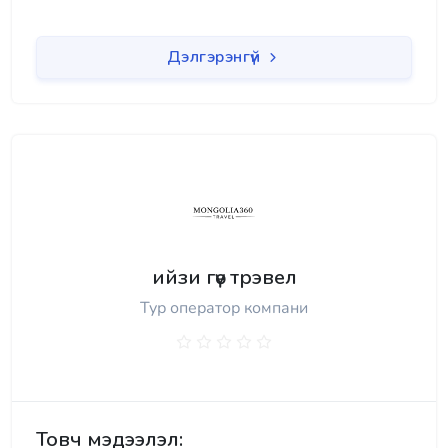
Дэлгэрэнгүй
ийзи гөү трэвел
Тур оператор компани
Товч мэдээлэл: