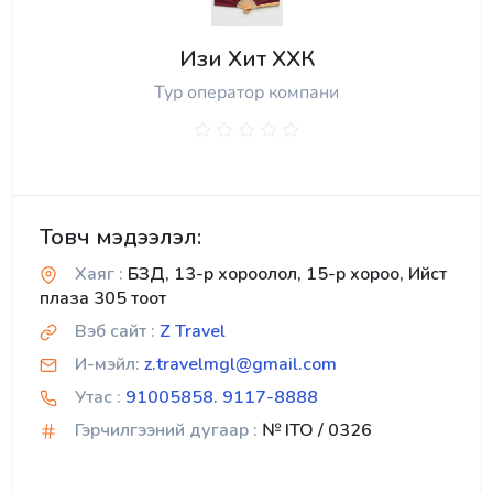
Изи Хит ХХК
Тур оператор компани
Товч мэдээлэл:
Хаяг :
БЗД, 13-р хороолол, 15-р хороо, Ийст
плаза 305 тоот
Вэб сайт :
Z Travel
И-мэйл:
z.travelmgl@gmail.com
Утас :
91005858. 9117-8888
Гэрчилгээний дугаар :
№ ITO / 0326