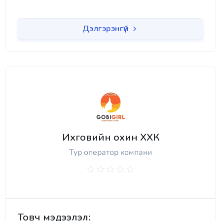
Дэлгэрэнгүй
Ихговийн охин ХХК
Тур оператор компани
Товч мэдээлэл: