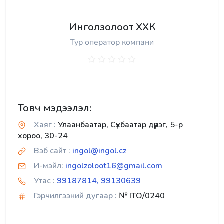
Инголзолоот ХХК
Тур оператор компани
Товч мэдээлэл:
Хаяг :
Улаанбаатар, Сүхбаатар дүүрэг, 5-р
хороо, 30-24
Вэб сайт :
ingol@ingol.cz
И-мэйл:
ingolzoloot16@gmail.com
Утас :
99187814, 99130639
Гэрчилгээний дугаар :
№ ITO/0240