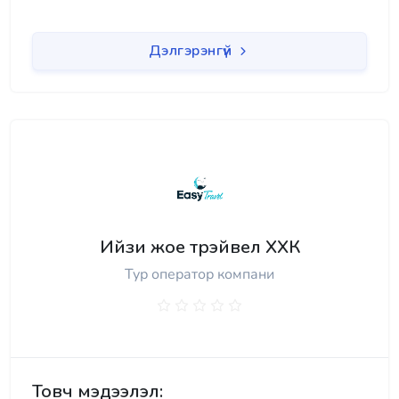
Дэлгэрэнгүй
Ийзи жое трэйвел ХХК
Тур оператор компани
Товч мэдээлэл: