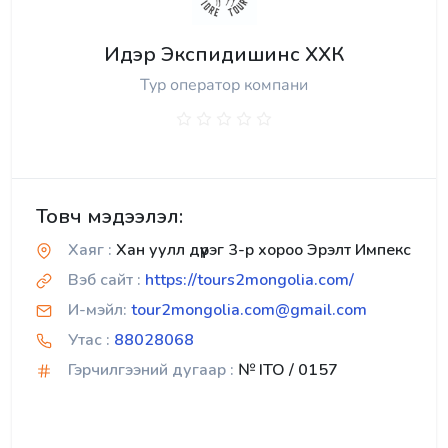
Идэр Экспидишинс ХХК
Тур оператор компани
Товч мэдээлэл:
Хаяг :
Хан уулл дүүрэг 3-р хороо Эрэлт Импекс
Вэб сайт :
https://tours2mongolia.com/
И-мэйл:
tour2mongolia.com@gmail.com
Утас :
88028068
Гэрчилгээний дугаар :
№ ITO / 0157