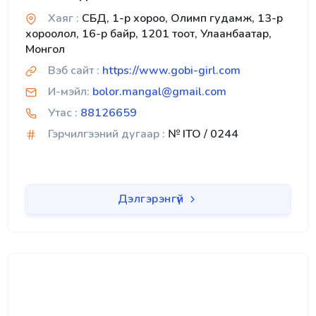
Хаяг :
СБД, 1-р хороо, Олимп гудамж, 13-р
хороолол, 16-р байр, 1201 тоот, Улаанбаатар,
Монгол
Вэб сайт :
https://www.gobi-girl.com
И-мэйл:
bolor.mangal@gmail.com
Утас :
88126659
Гэрчилгээний дугаар :
№ ITO / 0244
Дэлгэрэнгүй