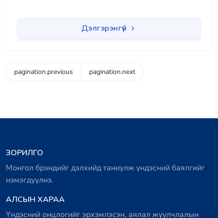
Дэлгэрэнгүй
pagination.previous
pagination.next
ЗОРИЛГО
Монгол брэндийг дэлхийд таниулж үндэсний баялгийг
нэмэгдүүлнэ.
АЛСЫН ХАРАА
Үндэсний онцлогийг эрхэмлэсэн, аялал жуулчлалын