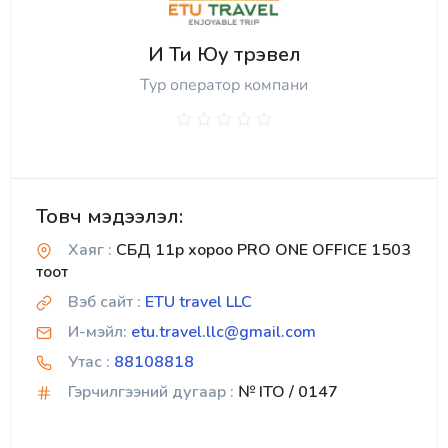
И Ти Юу трэвел
Тур оператор компани
Товч мэдээлэл:
Хаяг :
СБД 11р хороо PRO ONE OFFICE 1503
тоот
Вэб сайт :
ETU travel LLC
И-мэйл:
etu.travel.llc@gmail.com
Утас :
88108818
Гэрчилгээний дугаар :
№ ITO / 0147