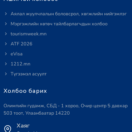
Аялал жуулчлалын боловсрол, хөгжлийн нийгэмлэг
Мэргэжлийн хөтөч тайлбарлагчдын холбоо
tourismweek.mn
ATF 2026
eVisa
1212.mn
Түгээмэл асуулт
Холбоо барих
Олимпийн гудамж, СБД - 1 хороо, Очир центр 5 давхар
503 тоот, Улаанбаатар 14220
Хаяг