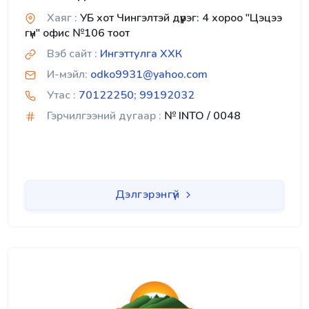
Хаяг :
УБ хот Чингэлтэй дүүрэг: 4 хороо "Цэцээ
гүн" офис №106 тоот
Вэб сайт :
Ингэттулга ХХК
И-мэйл:
odko9931@yahoo.com
Утас :
70122250; 99192032
Гэрчилгээний дугаар :
№ INTO / 0048
Дэлгэрэнгүй