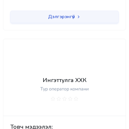
Дэлгэрэнгүй
Ингэттулга ХХК
Тур оператор компани
Товч мэдээлэл: