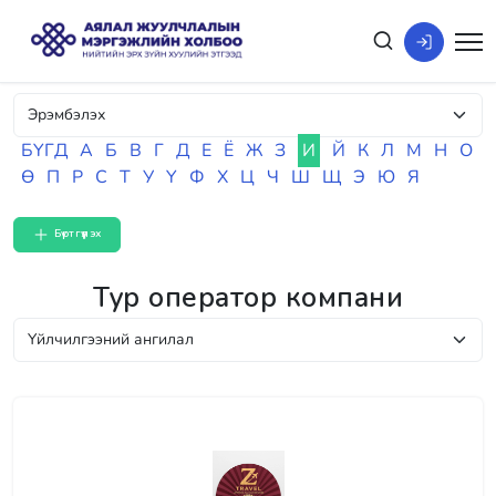
БҮГД
А
Б
В
Г
Д
Е
Ё
Ж
З
И
Й
К
Л
М
Н
О
Ө
П
Р
С
Т
У
Ү
Ф
Х
Ц
Ч
Ш
Щ
Э
Ю
Я
Бүртгүүлэх
Тур оператор компани