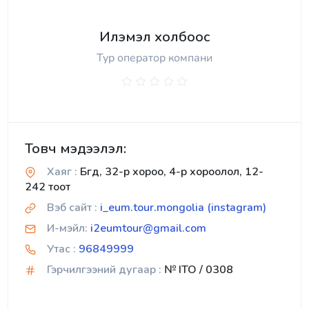
Илэмэл холбоос
Тур оператор компани
Товч мэдээлэл:
Хаяг :
Бгд, 32-р хороо, 4-р хороолол, 12-
242 тоот
Вэб сайт :
i_eum.tour.mongolia (instagram)
И-мэйл:
i2eumtour@gmail.com
Утас :
96849999
Гэрчилгээний дугаар :
№ ITO / 0308