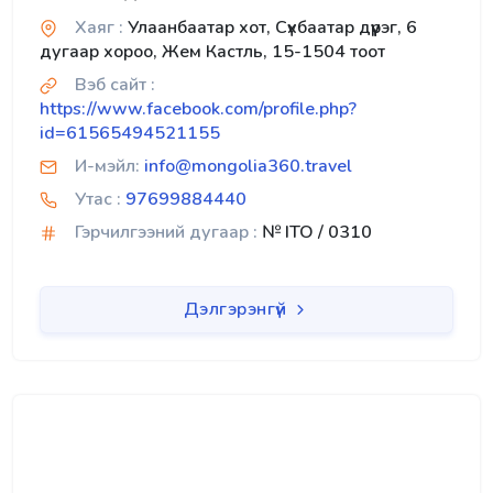
Хаяг :
Улаанбаатар хот, Сүхбаатар дүүрэг, 6
дугаар хороо, Жем Кастль, 15-1504 тоот
Вэб сайт :
https://www.facebook.com/profile.php?
id=61565494521155
И-мэйл:
info@mongolia360.travel
Утас :
97699884440
Гэрчилгээний дугаар :
№ ITO / 0310
Дэлгэрэнгүй