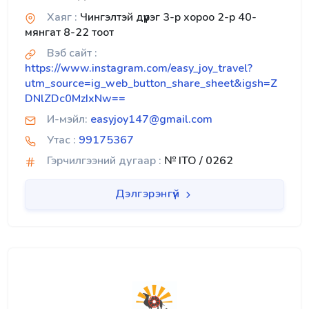
Хаяг :
Чингэлтэй дүүрэг 3-р хороо 2-р 40-
мянгат 8-22 тоот
Вэб сайт :
https://www.instagram.com/easy_joy_travel?
utm_source=ig_web_button_share_sheet&igsh=Z
DNlZDc0MzIxNw==
И-мэйл:
easyjoy147@gmail.com
Утас :
99175367
Гэрчилгээний дугаар :
№ ITO / 0262
Дэлгэрэнгүй