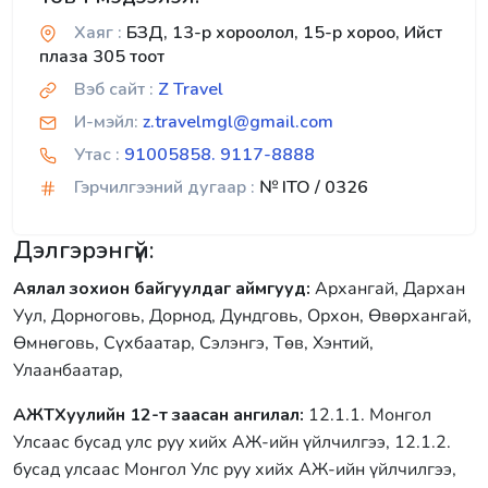
Хаяг :
БЗД, 13-р хороолол, 15-р хороо, Ийст
плаза 305 тоот
Вэб сайт :
Z Travel
И-мэйл:
z.travelmgl@gmail.com
Утас :
91005858. 9117-8888
Гэрчилгээний дугаар :
№ ITO / 0326
Дэлгэрэнгүй:
Аялал зохион байгуулдаг аймгууд:
Архангай, Дархан
Уул, Дорноговь, Дорнод, Дундговь, Орхон, Өвөрхангай,
Өмнөговь, Сүхбаатар, Сэлэнгэ, Төв, Хэнтий,
Улаанбаатар,
АЖТХуулийн 12-т заасан ангилал:
12.1.1. Монгол
Улсаас бусад улс руу хийх АЖ-ийн үйлчилгээ, 12.1.2.
бусад улсаас Монгол Улс руу хийх АЖ-ийн үйлчилгээ,