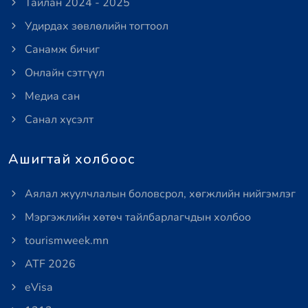
Тайлан 2024 - 2025
Удирдах зөвлөлийн тогтоол
Санамж бичиг
Онлайн сэтгүүл
Медиа сан
Санал хүсэлт
Ашигтай холбоос
Аялал жуулчлалын боловсрол, хөгжлийн нийгэмлэг
Мэргэжлийн хөтөч тайлбарлагчдын холбоо
tourismweek.mn
ATF 2026
eVisa