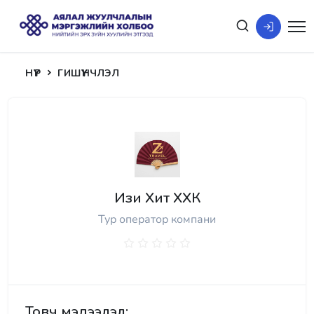
НҮҮР
ГИШҮҮНЧЛЭЛ
Изи Хит ХХК
Тур оператор компани
Товч мэдээлэл: