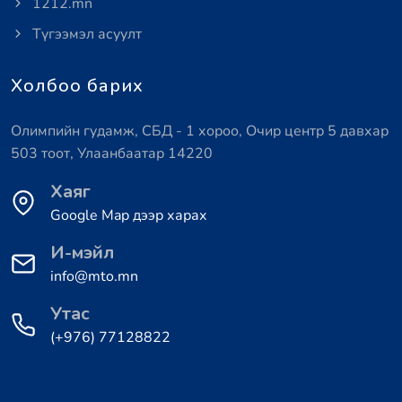
1212.mn
Түгээмэл асуулт
Холбоо барих
Олимпийн гудамж, СБД - 1 хороо, Очир центр 5 давхар
503 тоот, Улаанбаатар 14220
Хаяг
Google Map дээр харах
И-мэйл
info@mto.mn
Утас
(+976) 77128822