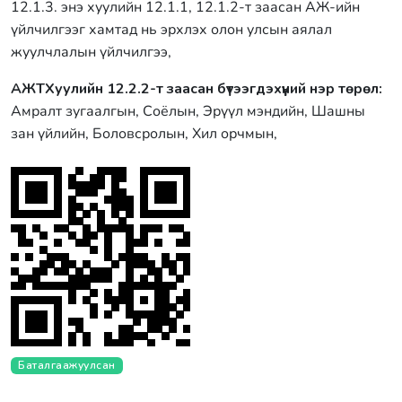
12.1.3. энэ хуулийн 12.1.1, 12.1.2-т заасан АЖ-ийн
үйлчилгээг хамтад нь эрхлэх олон улсын аялал
жуулчлалын үйлчилгээ,
АЖТХуулийн 12.2.2-т заасан бүтээгдэхүүний нэр төрөл:
Амралт зугаалгын, Соёлын, Эрүүл мэндийн, Шашны
зан үйлийн, Боловсролын, Хил орчмын,
Баталгаажуулсан