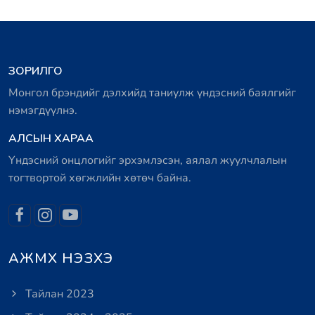
ЗОРИЛГО
Монгол брэндийг дэлхийд таниулж үндэсний баялгийг
нэмэгдүүлнэ.
АЛСЫН ХАРАА
Үндэсний онцлогийг эрхэмлэсэн, аялал жуулчлалын
тогтвортой хөгжлийн хөтөч байна.
АЖМХ НЭЗХЭ
Тайлан 2023