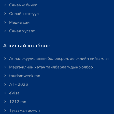
Санамж бичиг
Онлайн сэтгүүл
Медиа сан
Санал хүсэлт
Ашигтай холбоос
Аялал жуулчлалын боловсрол, хөгжлийн нийгэмлэг
Мэргэжлийн хөтөч тайлбарлагчдын холбоо
tourismweek.mn
ATF 2026
eVisa
1212.mn
Түгээмэл асуулт