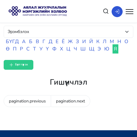
БҮГД
А
Б
В
Г
Д
Е
Ё
Ж
З
И
Й
К
Л
М
Н
О
Ө
П
Р
С
Т
У
Ү
Ф
Х
Ц
Ч
Ш
Щ
Э
Ю
Я
Бүртгүүлэх
Гишүүнчлэл
pagination.previous
pagination.next