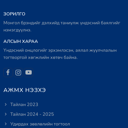
ЗОРИЛГО
Монгол брэндийг дэлхийд таниулж үндэсний баялгийг
нэмэгдүүлнэ.
АЛСЫН ХАРАА
Үндэсний онцлогийг эрхэмлэсэн, аялал жуулчлалын
тогтвортой хөгжлийн хөтөч байна.
АЖМХ НЭЗХЭ
Тайлан 2023
Тайлан 2024 - 2025
Удирдах зөвлөлийн тогтоол