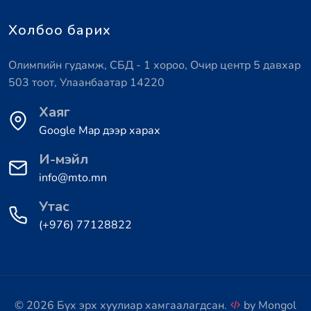
Холбоо барих
Олимпийн гудамж, СБД - 1 хороо, Очир центр 5 давхар
503 тоот, Улаанбаатар 14220
Хаяг
Google Map дээр харах
И-мэйл
info@mto.mn
Утас
(+976) 77128822
© 2026 Бүх эрх хуулиар хамгаалагдсан.
by
Mongol