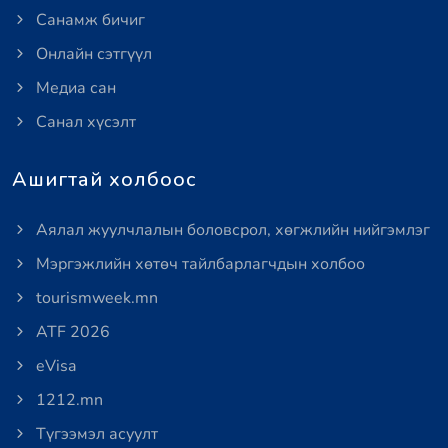
Санамж бичиг
Онлайн сэтгүүл
Медиа сан
Санал хүсэлт
Ашигтай холбоос
Аялал жуулчлалын боловсрол, хөгжлийн нийгэмлэг
Мэргэжлийн хөтөч тайлбарлагчдын холбоо
tourismweek.mn
ATF 2026
eVisa
1212.mn
Түгээмэл асуулт