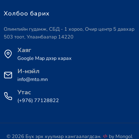
Холбоо барих
Олимпийн гудамж, СБД - 1 хороо, Очир центр 5 давхар
503 тоот, Улаанбаатар 14220
Хаяг
Google Map дээр харах
И-мэйл
info@mto.mn
Утас
(+976) 77128822
© 2026 Бүх эрх хуулиар хамгаалагдсан.
by
Mongol