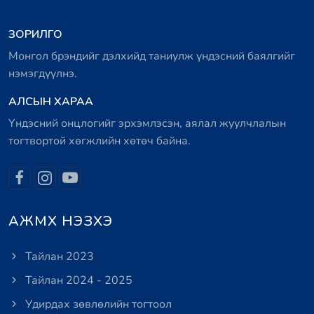
ЗОРИЛГО
Монгол брэндийг дэлхийд таниулж үндэсний баялгийг
нэмэгдүүлнэ.
АЛСЫН ХАРАА
Үндэсний онцлогийг эрхэмлэсэн, аялал жуулчлалын
тогтвортой хөгжлийн хөтөч байна.
АЖМХ НЭЗХЭ
Тайлан 2023
Тайлан 2024 - 2025
Удирдах зөвлөлийн тогтоол