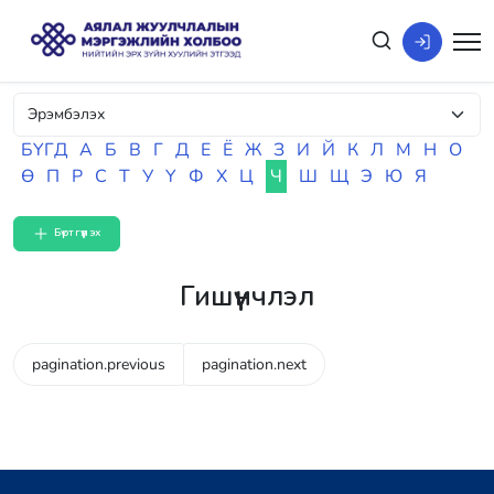
БҮГД
А
Б
В
Г
Д
Е
Ё
Ж
З
И
Й
К
Л
М
Н
О
Ө
П
Р
С
Т
У
Ү
Ф
Х
Ц
Ч
Ш
Щ
Э
Ю
Я
Бүртгүүлэх
Гишүүнчлэл
pagination.previous
pagination.next