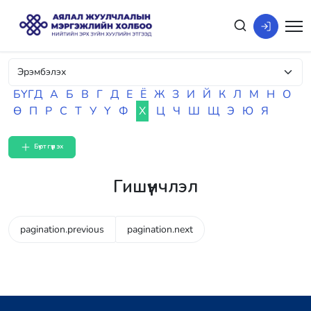
БҮГД
А
Б
В
Г
Д
Е
Ё
Ж
З
И
Й
К
Л
М
Н
О
Ө
П
Р
С
Т
У
Ү
Ф
Х
Ц
Ч
Ш
Щ
Э
Ю
Я
Бүртгүүлэх
Гишүүнчлэл
pagination.previous
pagination.next