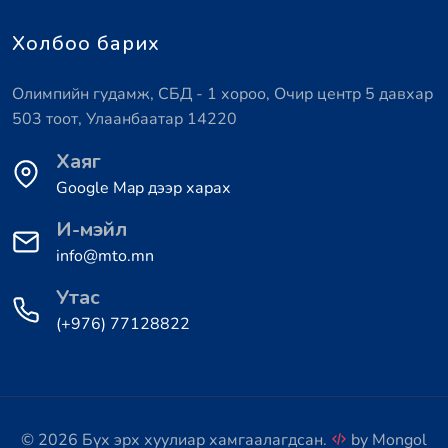
Холбоо барих
Олимпийн гудамж, СБД - 1 хороо, Очир центр 5 давхар
503 тоот, Улаанбаатар 14220
Хаяг
Google Map дээр харах
И-мэйл
info@mto.mn
Утас
(+976) 77128822
© 2026 Бүх эрх хуулиар хамгаалагдсан.
by
Mongol