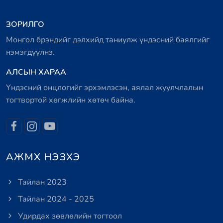
ЗОРИЛГО
Монгол брэндийг дэлхийд таниулж үндэсний баялгийг
нэмэгдүүлнэ.
АЛСЫН ХАРАА
Үндэсний онцлогийг эрхэмлэсэн, аялал жуулчлалын
тогтвортой хөгжлийн хөтөч байна.
АЖМХ НЭЗХЭ
Тайлан 2023
Тайлан 2024 - 2025
Удирдах зөвлөлийн тогтоол