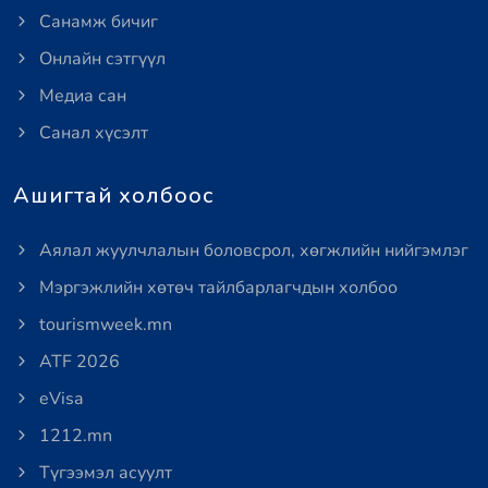
Санамж бичиг
Онлайн сэтгүүл
Медиа сан
Санал хүсэлт
Ашигтай холбоос
Аялал жуулчлалын боловсрол, хөгжлийн нийгэмлэг
Мэргэжлийн хөтөч тайлбарлагчдын холбоо
tourismweek.mn
ATF 2026
eVisa
1212.mn
Түгээмэл асуулт