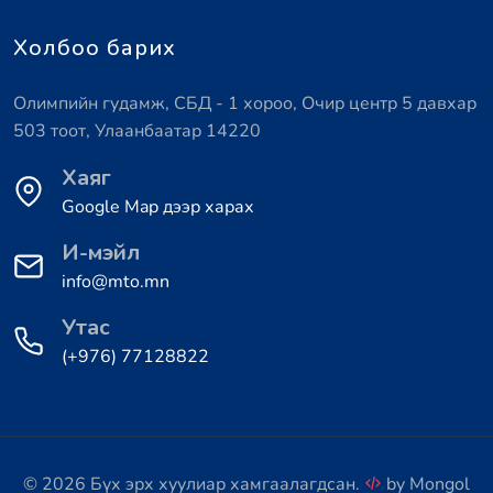
Холбоо барих
Олимпийн гудамж, СБД - 1 хороо, Очир центр 5 давхар
503 тоот, Улаанбаатар 14220
Хаяг
Google Map дээр харах
И-мэйл
info@mto.mn
Утас
(+976) 77128822
© 2026 Бүх эрх хуулиар хамгаалагдсан.
by
Mongol