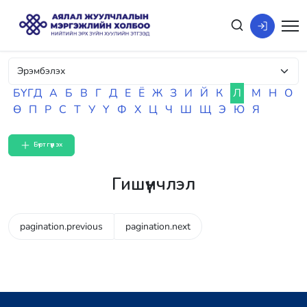
БҮГД
А
Б
В
Г
Д
Е
Ё
Ж
З
И
Й
К
Л
М
Н
О
Ө
П
Р
С
Т
У
Ү
Ф
Х
Ц
Ч
Ш
Щ
Э
Ю
Я
Бүртгүүлэх
Гишүүнчлэл
pagination.previous
pagination.next