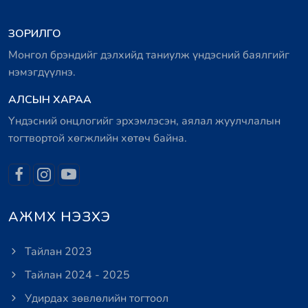
ЗОРИЛГО
Монгол брэндийг дэлхийд таниулж үндэсний баялгийг
нэмэгдүүлнэ.
АЛСЫН ХАРАА
Үндэсний онцлогийг эрхэмлэсэн, аялал жуулчлалын
тогтвортой хөгжлийн хөтөч байна.
АЖМХ НЭЗХЭ
Тайлан 2023
Тайлан 2024 - 2025
Удирдах зөвлөлийн тогтоол