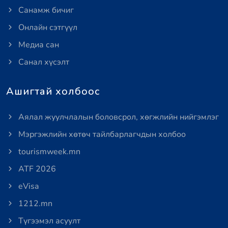
Санамж бичиг
Онлайн сэтгүүл
Медиа сан
Санал хүсэлт
Ашигтай холбоос
Аялал жуулчлалын боловсрол, хөгжлийн нийгэмлэг
Мэргэжлийн хөтөч тайлбарлагчдын холбоо
tourismweek.mn
ATF 2026
eVisa
1212.mn
Түгээмэл асуулт