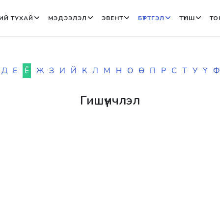
ИЙ ТУХАЙ
МЭДЭЭЛЭЛ
ЭВЕНТ
БҮРТГЭЛ
ТҮНШ
TO
Д
Е
Ё
Ж
З
И
Й
К
Л
М
Н
О
Ө
П
Р
С
Т
У
Ү
Ф
Гишүүнчлэл