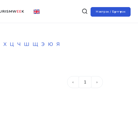
URISMW
EE
K
Нэвтрэх / Бүртгүүлэх
Х
Ц
Ч
Ш
Щ
Э
Ю
Я
‹
1
›