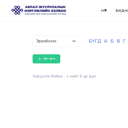
НҮҮР
БИДН
БҮГД
А
Б
В
Г
Бүртгүүлэх
Харуулж байна
- с
нийт
2
үр дүн