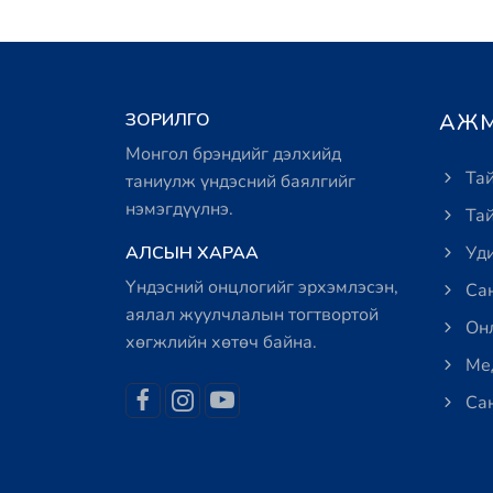
ЗОРИЛГО
АЖМ
Монгол брэндийг дэлхийд
Тай
таниулж үндэсний баялгийг
нэмэгдүүлнэ.
Тай
АЛСЫН ХАРАА
Уди
Үндэсний онцлогийг эрхэмлэсэн,
Сан
аялал жуулчлалын тогтвортой
Онл
хөгжлийн хөтөч байна.
Мед
Сан