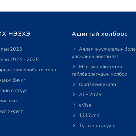
Х НЭЗХЭ
Ашигтай холбоос
лан 2023
Аялал жуулчлалын боло
хөгжлийн нийгэмлэг
лан 2024 - 2025
Мэргэжлийн хөтөч
рдах зөвлөлийн тогтоол
тайлбарлагчдын холбоо
амж бичиг
tourismweek.mn
айн сэтгүүл
ATF 2026
иа сан
eVisa
ал хүсэлт
1212.mn
Түгээмэл асуулт