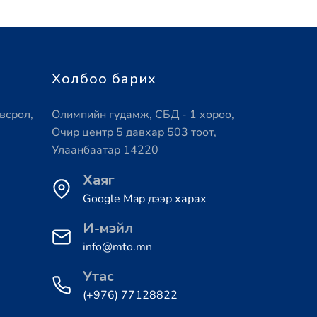
Холбоо барих
всрол,
Олимпийн гудамж, СБД - 1 хороо,
Очир центр 5 давхар 503 тоот,
Улаанбаатар 14220
Хаяг
Google Map дээр харах
И-мэйл
info@mto.mn
Утас
(+976) 77128822