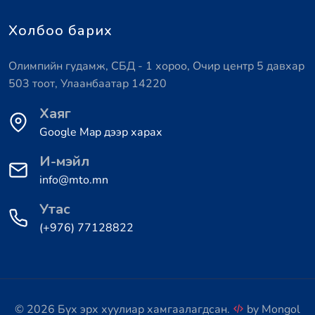
Холбоо барих
Олимпийн гудамж, СБД - 1 хороо, Очир центр 5 давхар
503 тоот, Улаанбаатар 14220
Хаяг
Google Map дээр харах
И-мэйл
info@mto.mn
Утас
(+976) 77128822
© 2026 Бүх эрх хуулиар хамгаалагдсан.
by
Mongol