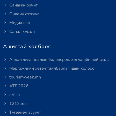
Санамж бичиг
Онлайн сэтгүүл
Медиа сан
Санал хүсэлт
Ашигтай холбоос
Аялал жуулчлалын боловсрол, хөгжлийн нийгэмлэг
Мэргэжлийн хөтөч тайлбарлагчдын холбоо
tourismweek.mn
ATF 2026
eVisa
1212.mn
Түгээмэл асуулт