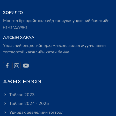
ЗОРИЛГО
Монгол брэндийг дэлхийд таниулж үндэсний баялгийг
нэмэгдүүлнэ.
АЛСЫН ХАРАА
Үндэсний онцлогийг эрхэмлэсэн, аялал жуулчлалын
тогтвортой хөгжлийн хөтөч байна.
АЖМХ НЭЗХЭ
Тайлан 2023
Тайлан 2024 - 2025
Удирдах зөвлөлийн тогтоол