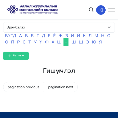
БҮГД
А
Б
В
Г
Д
Е
Ё
Ж
З
И
Й
К
Л
М
Н
О
Ө
П
Р
С
Т
У
Ү
Ф
Х
Ц
Ч
Ш
Щ
Э
Ю
Я
Бүртгүүлэх
Гишүүнчлэл
pagination.previous
pagination.next