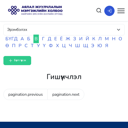
БҮГД
А
Б
В
Г
Д
Е
Ё
Ж
З
И
Й
К
Л
М
Н
О
Ө
П
Р
С
Т
У
Ү
Ф
Х
Ц
Ч
Ш
Щ
Э
Ю
Я
Бүртгүүлэх
Гишүүнчлэл
pagination.previous
pagination.next