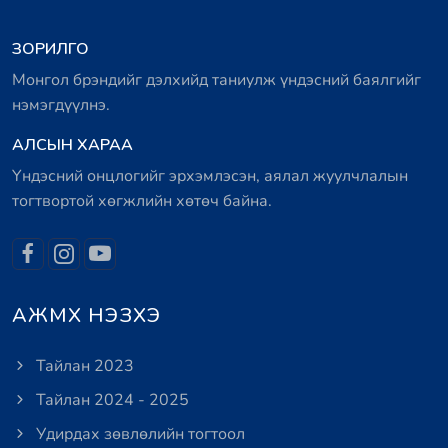
ЗОРИЛГО
Монгол брэндийг дэлхийд таниулж үндэсний баялгийг
нэмэгдүүлнэ.
АЛСЫН ХАРАА
Үндэсний онцлогийг эрхэмлэсэн, аялал жуулчлалын
тогтвортой хөгжлийн хөтөч байна.
АЖМХ НЭЗХЭ
Тайлан 2023
Тайлан 2024 - 2025
Удирдах зөвлөлийн тогтоол