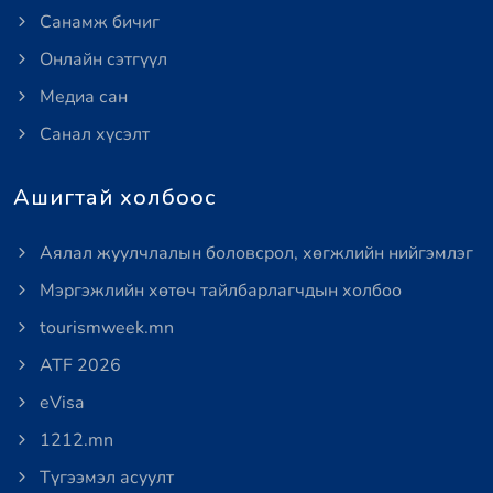
Санамж бичиг
Онлайн сэтгүүл
Медиа сан
Санал хүсэлт
Ашигтай холбоос
Аялал жуулчлалын боловсрол, хөгжлийн нийгэмлэг
Мэргэжлийн хөтөч тайлбарлагчдын холбоо
tourismweek.mn
ATF 2026
eVisa
1212.mn
Түгээмэл асуулт