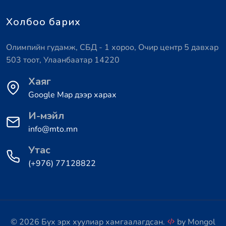
Холбоо барих
Олимпийн гудамж, СБД - 1 хороо, Очир центр 5 давхар
503 тоот, Улаанбаатар 14220
Хаяг
Google Map дээр харах
И-мэйл
info@mto.mn
Утас
(+976) 77128822
© 2026 Бүх эрх хуулиар хамгаалагдсан.
by
Mongol