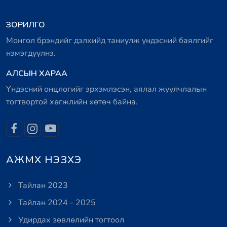
ЗОРИЛГО
Монгол брэндийг дэлхийд таниулж үндэсний баялгийг
нэмэгдүүлнэ.
АЛСЫН ХАРАА
Үндэсний онцлогийг эрхэмлэсэн, аялал жуулчлалын
тогтвортой хөгжлийн хөтөч байна.
АЖМХ НЭЗХЭ
Тайлан 2023
Тайлан 2024 - 2025
Удирдах зөвлөлийн тогтоол