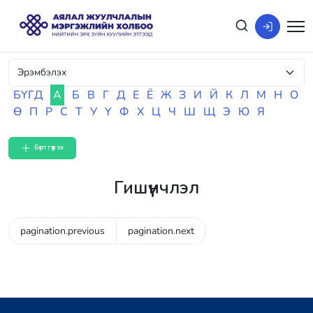
БҮГД
А
Б
В
Г
Д
Е
Ё
Ж
З
И
Й
К
Л
М
Н
О
Ө
П
Р
С
Т
У
Ү
Ф
Х
Ц
Ч
Ш
Щ
Э
Ю
Я
Бүртгүүлэх
Гишүүнчлэл
pagination.previous
pagination.next