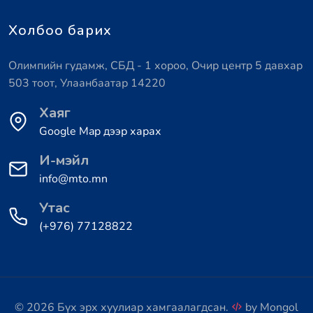
Холбоо барих
Олимпийн гудамж, СБД - 1 хороо, Очир центр 5 давхар
503 тоот, Улаанбаатар 14220
Хаяг
Google Map дээр харах
И-мэйл
info@mto.mn
Утас
(+976) 77128822
© 2026 Бүх эрх хуулиар хамгаалагдсан.
by
Mongol