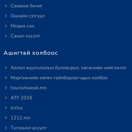
Санамж бичиг
Онлайн сэтгүүл
Медиа сан
Санал хүсэлт
Ашигтай холбоос
Аялал жуулчлалын боловсрол, хөгжлийн нийгэмлэг
Мэргэжлийн хөтөч тайлбарлагчдын холбоо
tourismweek.mn
ATF 2026
eVisa
1212.mn
Түгээмэл асуулт