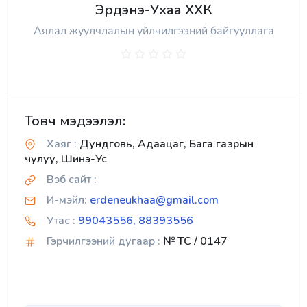
Эрдэнэ-Ухаа ХХК
Аялал жуулчлалын үйлчилгээний байгууллага
Товч мэдээлэл:
Хаяг :
Дундговь, Адаацаг, Бага газрын
чулуу, Шинэ-Ус
Вэб сайт :
И-мэйл:
erdeneukhaa@gmail.com
Утас :
99043556, 88393556
Гэрчилгээний дугаар :
№ TC / 0147