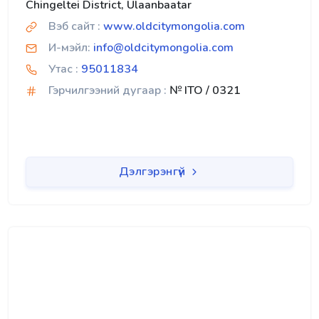
Chingeltei District, Ulaanbaatar
Вэб сайт :
www.oldcitymongolia.com
И-мэйл:
info@oldcitymongolia.com
Утас :
95011834
Гэрчилгээний дугаар :
№ ITO / 0321
Дэлгэрэнгүй