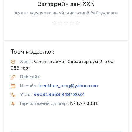
Зэлтэрийн зам ХХК
Аялал жуулчлалын үйлчилгээний байгууллага
Товч мэдээлэл:
Хаяг :
Сэлэнгэ аймаг Сүхбаатар сум 2-р баг
059 тоот
Вэб сайт :
И-мэйл:
b.enkhee_mng@yahoo.com
Утас :
990818668 94948034
Гэрчилгээний дугаар :
№ TA / 0031