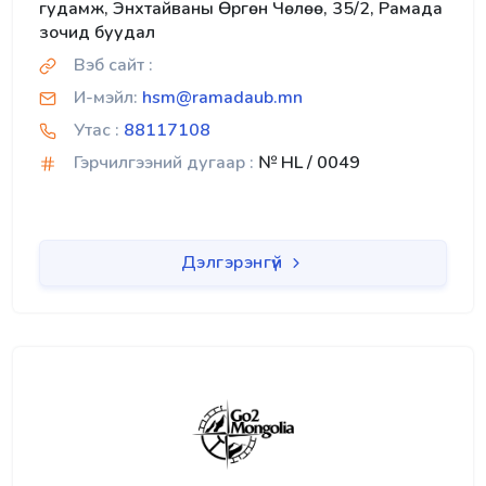
гудамж, Энхтайваны Өргөн Чөлөө, 35/2, Рамада
зочид буудал
Вэб сайт :
И-мэйл:
hsm@ramadaub.mn
Утас :
88117108
Гэрчилгээний дугаар :
№ HL / 0049
Дэлгэрэнгүй