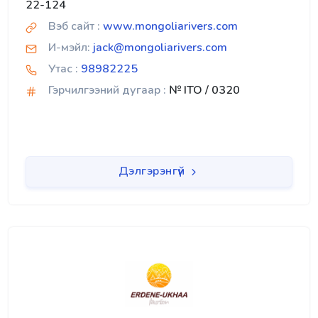
22-124
Вэб сайт :
www.mongoliarivers.com
И-мэйл:
jack@mongoliarivers.com
Утас :
98982225
Гэрчилгээний дугаар :
№ ITO / 0320
Дэлгэрэнгүй