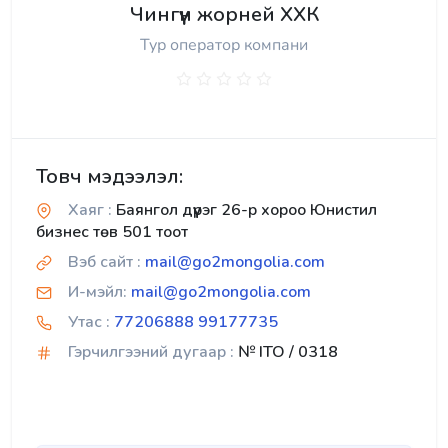
Чингүүн жорней ХХК
Тур оператор компани
Товч мэдээлэл:
Хаяг :
Баянгол дүүрэг 26-р хороо Юнистил
бизнес төв 501 тоот
Вэб сайт :
mail@go2mongolia.com
И-мэйл:
mail@go2mongolia.com
Утас :
77206888 99177735
Гэрчилгээний дугаар :
№ ITO / 0318