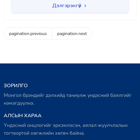
Дэлгэрэнгүй
pagination.previous
pagination.next
ЗОРИЛГО
Монгол брэндийг дэлхийд таниулж үндэсний баялгийг
нэмэгдүүлнэ.
АЛСЫН ХАРАА
Үндэсний онцлогийг эрхэмлэсэн, аялал жуулчлалын
тогтвортой хөгжлийн хөтөч байна.