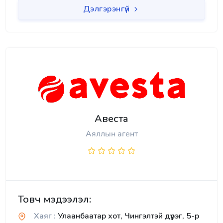
Дэлгэрэнгүй
Авеста
Аяллын агент
Товч мэдээлэл:
Хаяг :
Улаанбаатар хот, Чингэлтэй дүүрэг, 5-р