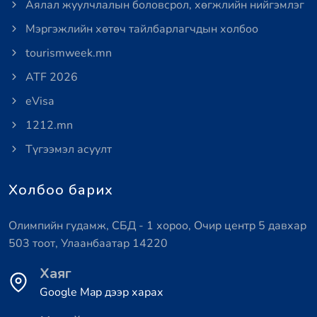
Аялал жуулчлалын боловсрол, хөгжлийн нийгэмлэг
Мэргэжлийн хөтөч тайлбарлагчдын холбоо
tourismweek.mn
ATF 2026
eVisa
1212.mn
Түгээмэл асуулт
Холбоо барих
Олимпийн гудамж, СБД - 1 хороо, Очир центр 5 давхар
503 тоот, Улаанбаатар 14220
Хаяг
Google Map дээр харах