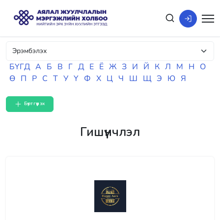
БҮГД
А
Б
В
Г
Д
Е
Ё
Ж
З
И
Й
К
Л
М
Н
О
Ө
П
Р
С
Т
У
Ү
Ф
Х
Ц
Ч
Ш
Щ
Э
Ю
Я
Бүртгүүлэх
Гишүүнчлэл