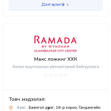
Дэлгэрэнгүй
Макс ложинг ХХК
Аялал жуулчлалын үйлчилгээний байгууллага
Товч мэдээлэл:
Хаяг :
Баянгол дүүрэг, 16-р хороо, Гандангийн