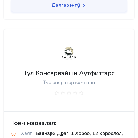
Дэлгэрэнгүй
Тул Консервэйшн Аутфиттэрс
Тур оператор компани
Товч мэдээлэл:
Хаяг :
Баянзүрх Дүүрэг, 1 Хороо, 12 хороолол,