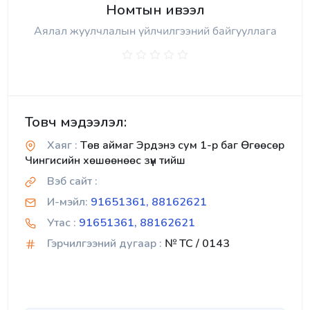
Номтын ивээл
Аялал жуулчлалын үйлчилгээний байгууллага
Товч мэдээлэл:
Хаяг :
Төв аймаг Эрдэнэ сум 1-р баг Өгөөсөр
Чингисийн хөшөөнөөс зүүн тийш
Вэб сайт :
И-мэйл:
91651361, 88162621
Утас :
91651361, 88162621
Гэрчилгээний дугаар :
№ TC / 0143