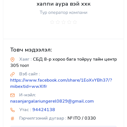
хаппи аура вэй ххк
Тур оператор компани
Товч мэдээлэл:
Хаяг :
СБД 8-р хороо бага тойруу тайм центр
305 тоот
Вэб сайт :
https://www.facebook.com/share/1EoXvYBh37/?
mibextid=wwXIfr
И-мэйл:
nasanjargalariungerel0829@gmail.com
Утас :
94424138
Гэрчилгээний дугаар :
№ ITO / 0330