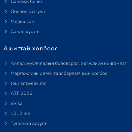
Санамж бичиг
Онлайн сэтгүүл
Медиа сан
Санал хүсэлт
Ашигтай холбоос
Аялал жуулчлалын боловсрол, хөгжлийн нийгэмлэг
Мэргэжлийн хөтөч тайлбарлагчдын холбоо
tourismweek.mn
ATF 2026
eVisa
1212.mn
Түгээмэл асуулт