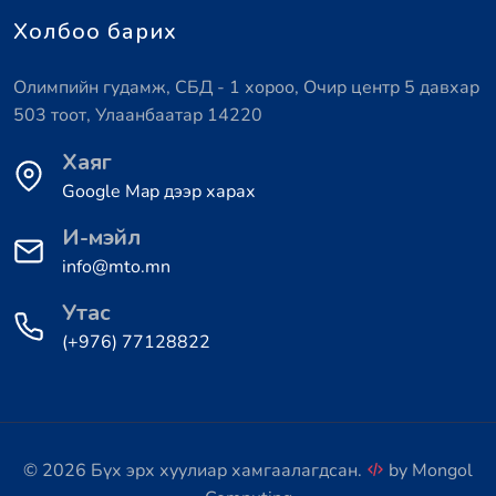
Холбоо барих
Олимпийн гудамж, СБД - 1 хороо, Очир центр 5 давхар
503 тоот, Улаанбаатар 14220
Хаяг
Google Map дээр харах
И-мэйл
info@mto.mn
Утас
(+976) 77128822
© 2026 Бүх эрх хуулиар хамгаалагдсан.
by
Mongol