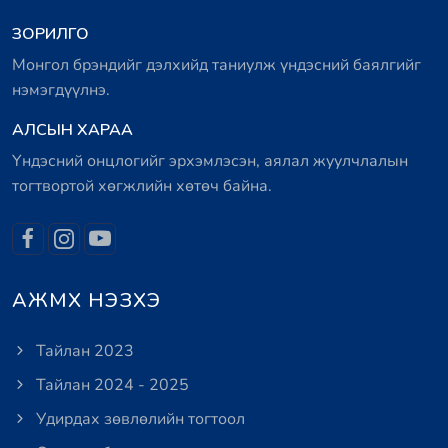
ЗОРИЛГО
Монгол брэндийг дэлхийд таниулж үндэсний баялгийг
нэмэгдүүлнэ.
АЛСЫН ХАРАА
Үндэсний онцлогийг эрхэмлэсэн, аялал жуулчлалын
тогтвортой хөгжлийн хөтөч байна.
АЖМХ НЭЗХЭ
Тайлан 2023
Тайлан 2024 - 2025
Удирдах зөвлөлийн тогтоол