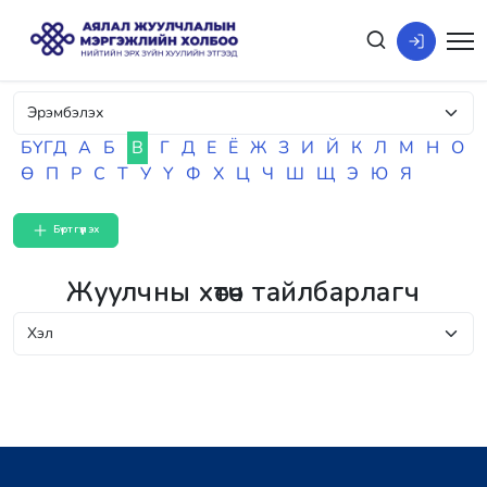
БҮГД
А
Б
В
Г
Д
Е
Ё
Ж
З
И
Й
К
Л
М
Н
О
Ө
П
Р
С
Т
У
Ү
Ф
Х
Ц
Ч
Ш
Щ
Э
Ю
Я
Бүртгүүлэх
Жуулчны хөтөч тайлбарлагч