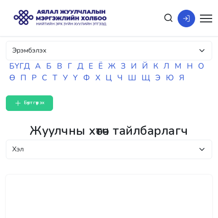
БҮГД
А
Б
В
Г
Д
Е
Ё
Ж
З
И
Й
К
Л
М
Н
О
Ө
П
Р
С
Т
У
Ү
Ф
Х
Ц
Ч
Ш
Щ
Э
Ю
Я
Бүртгүүлэх
Жуулчны хөтөч тайлбарлагч