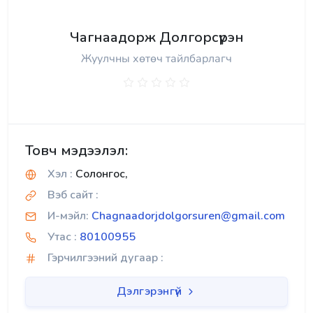
Чагнаадорж Долгорсүрэн
Жуулчны хөтөч тайлбарлагч
Товч мэдээлэл:
Хэл :
Солонгос,
Вэб сайт :
И-мэйл:
Chagnaadorjdolgorsuren@gmail.com
Утас :
80100955
Гэрчилгээний дугаар :
Дэлгэрэнгүй