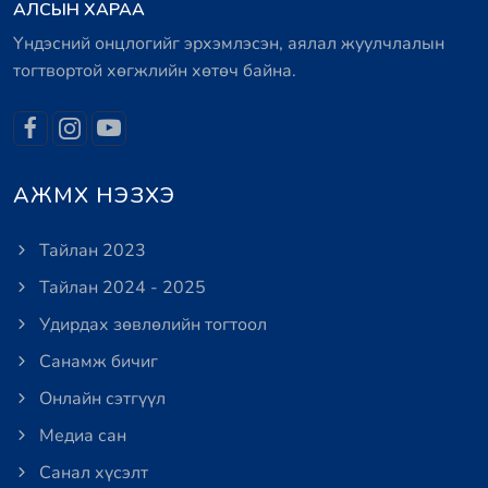
АЛСЫН ХАРАА
Үндэсний онцлогийг эрхэмлэсэн, аялал жуулчлалын
тогтвортой хөгжлийн хөтөч байна.
АЖМХ НЭЗХЭ
Тайлан 2023
Тайлан 2024 - 2025
Удирдах зөвлөлийн тогтоол
Санамж бичиг
Онлайн сэтгүүл
Медиа сан
Санал хүсэлт