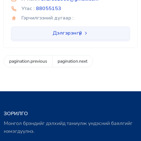
Утас :
88055153
Гэрчилгээний дугаар :
Дэлгэрэнгүй
pagination.previous
pagination.next
ЗОРИЛГО
Монгол брэндийг дэлхийд таниулж үндэсний баялгийг
нэмэгдүүлнэ.