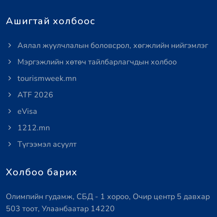
Ашигтай холбоос
Аялал жуулчлалын боловсрол, хөгжлийн нийгэмлэг
Мэргэжлийн хөтөч тайлбарлагчдын холбоо
tourismweek.mn
ATF 2026
eVisa
1212.mn
Түгээмэл асуулт
Холбоо барих
Олимпийн гудамж, СБД - 1 хороо, Очир центр 5 давхар
503 тоот, Улаанбаатар 14220