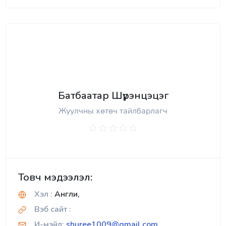
Батбаатар Шүрэнцэцэг
Жуулчны хөтөч тайлбарлагч
Товч мэдээлэл:
Хэл :
Англи,
Вэб сайт :
И-мэйл:
shuree1009@gmail.com