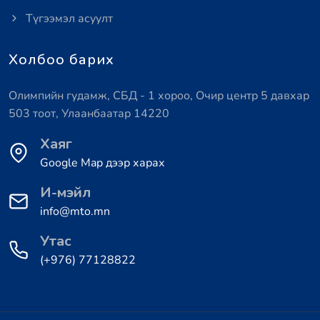
Түгээмэл асуулт
Холбоо барих
Олимпийн гудамж, СБД - 1 хороо, Очир центр 5 давхар
503 тоот, Улаанбаатар 14220
Хаяг
Google Map дээр харах
И-мэйл
info@mto.mn
Утас
(+976) 77128822