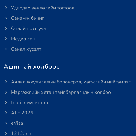
Удирдах зөвлөлийн тогтоол
Санамж бичиг
Онлайн сэтгүүл
Медиа сан
Санал хүсэлт
Ашигтай холбоос
Аялал жуулчлалын боловсрол, хөгжлийн нийгэмлэг
Мэргэжлийн хөтөч тайлбарлагчдын холбоо
tourismweek.mn
ATF 2026
eVisa
1212.mn