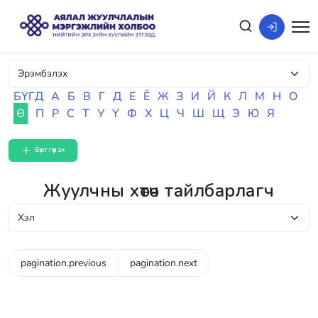
БҮГД
А
Б
В
Г
Д
Е
Ё
Ж
З
И
Й
К
Л
М
Н
О
Ө
П
Р
С
Т
У
Ү
Ф
Х
Ц
Ч
Ш
Щ
Э
Ю
Я
Бүртгүүлэх
Жуулчны хөтөч тайлбарлагч
pagination.previous
pagination.next