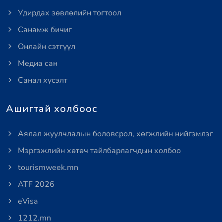
Удирдах зөвлөлийн тогтоол
Санамж бичиг
Онлайн сэтгүүл
Медиа сан
Санал хүсэлт
Ашигтай холбоос
Аялал жуулчлалын боловсрол, хөгжлийн нийгэмлэг
Мэргэжлийн хөтөч тайлбарлагчдын холбоо
tourismweek.mn
ATF 2026
eVisa
1212.mn