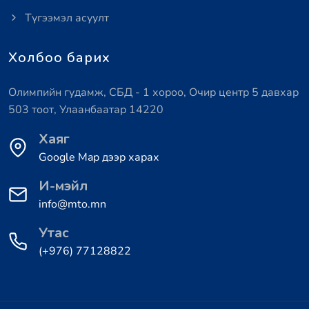
Түгээмэл асуулт
Холбоо барих
Олимпийн гудамж, СБД - 1 хороо, Очир центр 5 давхар
503 тоот, Улаанбаатар 14220
Хаяг
Google Map дээр харах
И-мэйл
info@mto.mn
Утас
(+976) 77128822