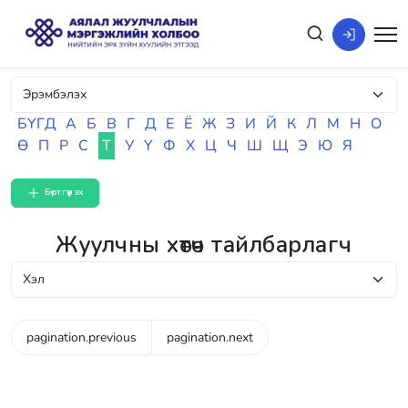
БҮГД
А
Б
В
Г
Д
Е
Ё
Ж
З
И
Й
К
Л
М
Н
О
Ө
П
Р
С
Т
У
Ү
Ф
Х
Ц
Ч
Ш
Щ
Э
Ю
Я
Бүртгүүлэх
Жуулчны хөтөч тайлбарлагч
pagination.previous
pagination.next