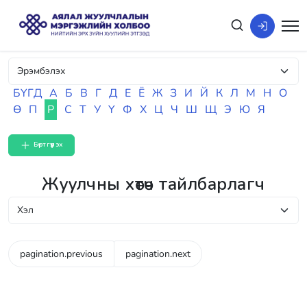
БҮГД
А
Б
В
Г
Д
Е
Ё
Ж
З
И
Й
К
Л
М
Н
О
Ө
П
Р
С
Т
У
Ү
Ф
Х
Ц
Ч
Ш
Щ
Э
Ю
Я
Бүртгүүлэх
Жуулчны хөтөч тайлбарлагч
pagination.previous
pagination.next