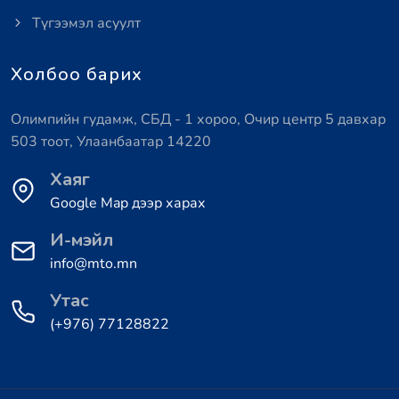
Түгээмэл асуулт
Холбоо барих
Олимпийн гудамж, СБД - 1 хороо, Очир центр 5 давхар
503 тоот, Улаанбаатар 14220
Хаяг
Google Map дээр харах
И-мэйл
info@mto.mn
Утас
(+976) 77128822