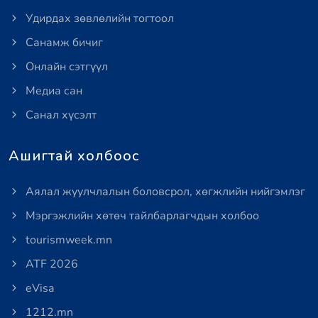
Удирдах зөвлөлийн тогтоол
Санамж бичиг
Онлайн сэтгүүл
Медиа сан
Санал хүсэлт
Ашигтай холбоос
Аялал жуулчлалын боловсрол, хөгжлийн нийгэмлэг
Мэргэжлийн хөтөч тайлбарлагчдын холбоо
tourismweek.mn
ATF 2026
eVisa
1212.mn