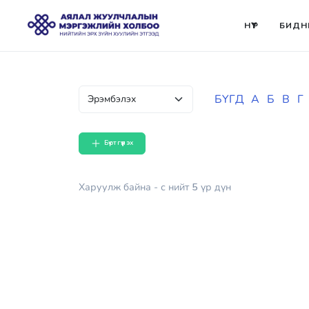
НҮҮР
БИДН
БҮГД
А
Б
В
Г
Бүртгүүлэх
Харуулж байна
- с
нийт
5
үр дүн