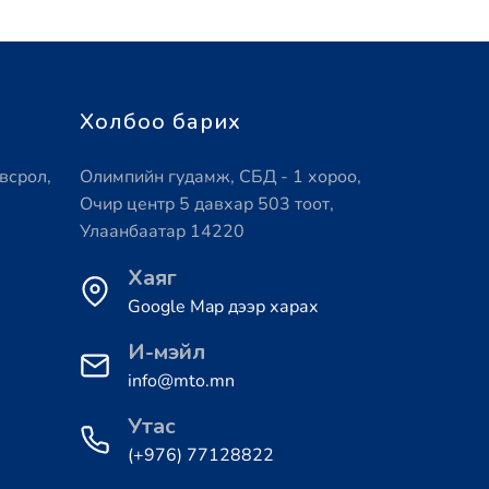
Холбоо барих
всрол,
Олимпийн гудамж, СБД - 1 хороо,
Очир центр 5 давхар 503 тоот,
Улаанбаатар 14220
Хаяг
Google Map дээр харах
И-мэйл
info@mto.mn
Утас
(+976) 77128822