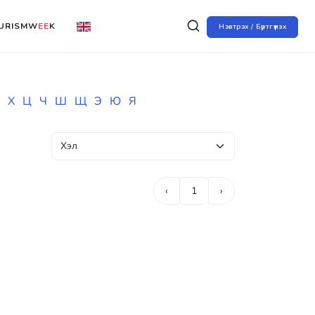
URISMW
EE
K
Нэвтрэх / Бүртгүүлэх
Х
Ц
Ч
Ш
Щ
Э
Ю
Я
‹
1
›