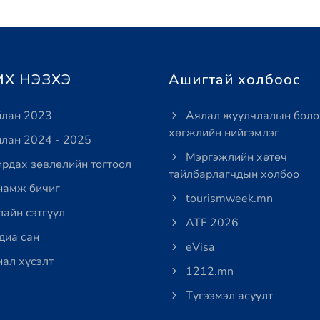
Х НЭЗХЭ
Ашигтай холбоос
лан 2023
Аялал жуулчлалын боло
хөгжлийн нийгэмлэг
лан 2024 - 2025
Мэргэжлийн хөтөч
рдах зөвлөлийн тогтоол
тайлбарлагчдын холбоо
амж бичиг
tourismweek.mn
айн сэтгүүл
ATF 2026
иа сан
eVisa
ал хүсэлт
1212.mn
Түгээмэл асуулт