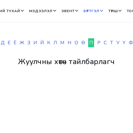
ИЙ ТУХАЙ
МЭДЭЭЛЭЛ
ЭВЕНТ
БҮРТГЭЛ
ТҮНШ
TO
Д
Е
Ё
Ж
З
И
Й
К
Л
М
Н
О
Ө
П
Р
С
Т
У
Ү
Ф
Жуулчны хөтөч тайлбарлагч