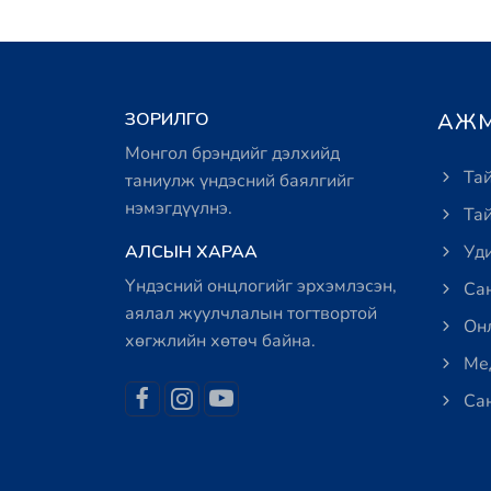
ЗОРИЛГО
АЖМ
Монгол брэндийг дэлхийд
Тай
таниулж үндэсний баялгийг
нэмэгдүүлнэ.
Тай
АЛСЫН ХАРАА
Уди
Үндэсний онцлогийг эрхэмлэсэн,
Сан
аялал жуулчлалын тогтвортой
Онл
хөгжлийн хөтөч байна.
Мед
Сан