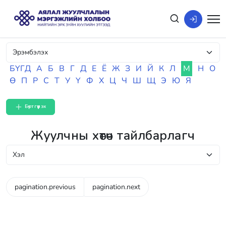
БҮГД
А
Б
В
Г
Д
Е
Ё
Ж
З
И
Й
К
Л
М
Н
О
Ө
П
Р
С
Т
У
Ү
Ф
Х
Ц
Ч
Ш
Щ
Э
Ю
Я
Бүртгүүлэх
Жуулчны хөтөч тайлбарлагч
pagination.previous
pagination.next