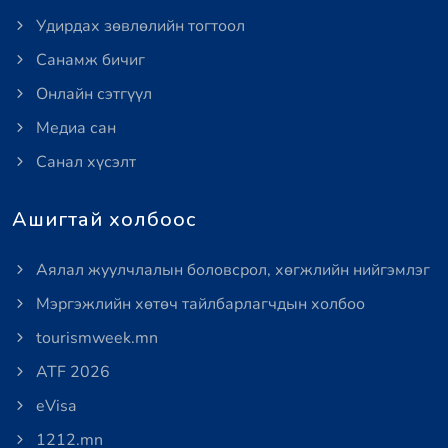
Удирдах зөвлөлийн тогтоол
Санамж бичиг
Онлайн сэтгүүл
Медиа сан
Санал хүсэлт
Ашигтай холбоос
Аялал жуулчлалын боловсрол, хөгжлийн нийгэмлэг
Мэргэжлийн хөтөч тайлбарлагчдын холбоо
tourismweek.mn
ATF 2026
eVisa
1212.mn