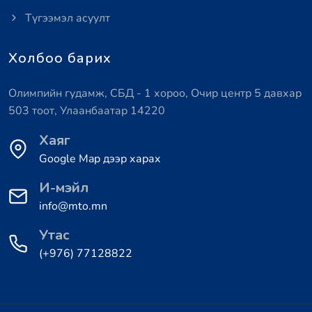
Түгээмэл асуулт
Холбоо барих
Олимпийн гудамж, СБД - 1 хороо, Очир центр 5 давхар
503 тоот, Улаанбаатар 14220
Хаяг
Google Map дээр харах
И-мэйл
info@mto.mn
Утас
(+976) 77128822