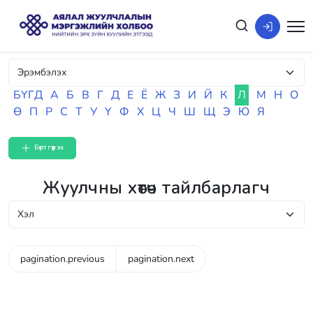
БҮГД
А
Б
В
Г
Д
Е
Ё
Ж
З
И
Й
К
Л
М
Н
О
Ө
П
Р
С
Т
У
Ү
Ф
Х
Ц
Ч
Ш
Щ
Э
Ю
Я
Бүртгүүлэх
Жуулчны хөтөч тайлбарлагч
pagination.previous
pagination.next