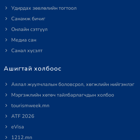
Удирдах зөвлөлийн тогтоол
Санамж бичиг
Онлайн сэтгүүл
Медиа сан
Санал хүсэлт
Ашигтай холбоос
Аялал жуулчлалын боловсрол, хөгжлийн нийгэмлэг
Мэргэжлийн хөтөч тайлбарлагчдын холбоо
tourismweek.mn
ATF 2026
eVisa
1212.mn