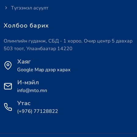
Түгээмэл асуулт
Холбоо барих
Олимпийн гудамж, СБД - 1 хороо, Очир центр 5 давхар
503 тоот, Улаанбаатар 14220
Хаяг
Google Map дээр харах
И-мэйл
info@mto.mn
Утас
(+976) 77128822