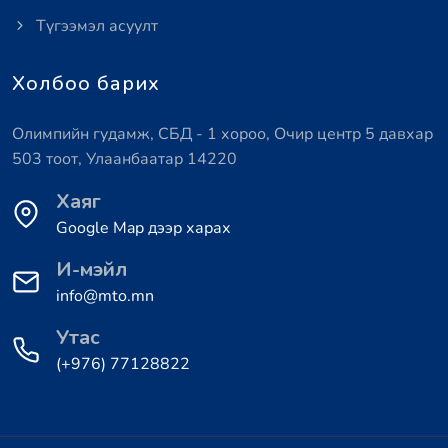
Түгээмэл асуулт
Холбоо барих
Олимпийн гудамж, СБД - 1 хороо, Очир центр 5 давхар
503 тоот, Улаанбаатар 14220
Хаяг
Google Map дээр харах
И-мэйл
info@mto.mn
Утас
(+976) 77128822