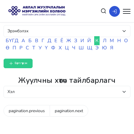
БҮГД
А
Б
В
Г
Д
Е
Ё
Ж
З
И
Й
К
Л
М
Н
О
Ө
П
Р
С
Т
У
Ү
Ф
Х
Ц
Ч
Ш
Щ
Э
Ю
Я
Бүртгүүлэх
Жуулчны хөтөч тайлбарлагч
pagination.previous
pagination.next