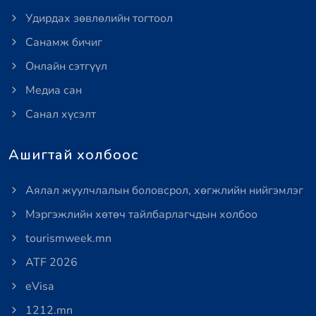
Удирдах зөвлөлийн тогтоол
Санамж бичиг
Онлайн сэтгүүл
Медиа сан
Санал хүсэлт
Ашигтай холбоос
Аялал жуулчлалын боловсрол, хөгжлийн нийгэмлэг
Мэргэжлийн хөтөч тайлбарлагчдын холбоо
tourismweek.mn
ATF 2026
eVisa
1212.mn