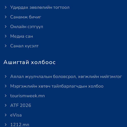
Удирдах зөвлөлийн тогтоол
Санамж бичиг
Онлайн сэтгүүл
Медиа сан
Санал хүсэлт
Ашигтай холбоос
Аялал жуулчлалын боловсрол, хөгжлийн нийгэмлэг
Мэргэжлийн хөтөч тайлбарлагчдын холбоо
tourismweek.mn
ATF 2026
eVisa
1212.mn