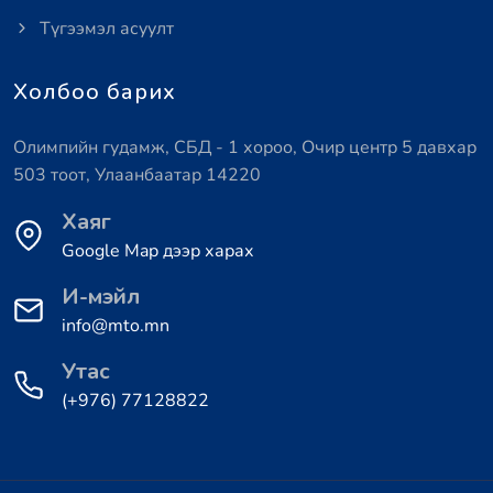
Түгээмэл асуулт
Холбоо барих
Олимпийн гудамж, СБД - 1 хороо, Очир центр 5 давхар
503 тоот, Улаанбаатар 14220
Хаяг
Google Map дээр харах
И-мэйл
info@mto.mn
Утас
(+976) 77128822