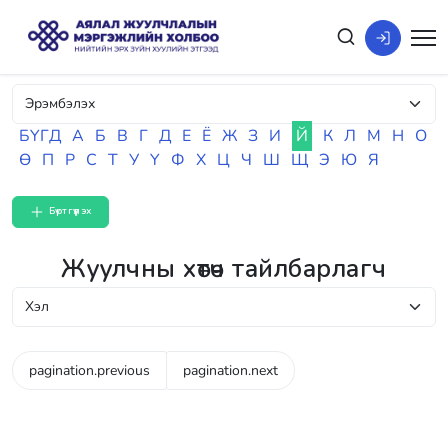
БҮГД
А
Б
В
Г
Д
Е
Ё
Ж
З
И
Й
К
Л
М
Н
О
Ө
П
Р
С
Т
У
Ү
Ф
Х
Ц
Ч
Ш
Щ
Э
Ю
Я
Бүртгүүлэх
Жуулчны хөтөч тайлбарлагч
pagination.previous
pagination.next