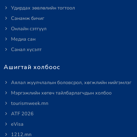
Удирдах зөвлөлийн тогтоол
Санамж бичиг
Онлайн сэтгүүл
Медиа сан
Санал хүсэлт
Ашигтай холбоос
Аялал жуулчлалын боловсрол, хөгжлийн нийгэмлэг
Мэргэжлийн хөтөч тайлбарлагчдын холбоо
tourismweek.mn
ATF 2026
eVisa
1212.mn