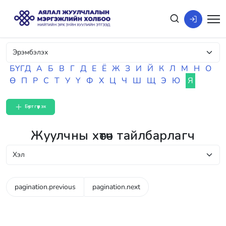
БҮГД
А
Б
В
Г
Д
Е
Ё
Ж
З
И
Й
К
Л
М
Н
О
Ө
П
Р
С
Т
У
Ү
Ф
Х
Ц
Ч
Ш
Щ
Э
Ю
Я
Бүртгүүлэх
Жуулчны хөтөч тайлбарлагч
pagination.previous
pagination.next