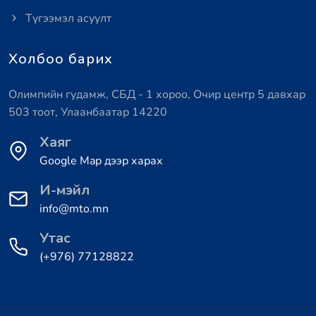
Түгээмэл асуулт
Холбоо барих
Олимпийн гудамж, СБД - 1 хороо, Очир центр 5 давхар
503 тоот, Улаанбаатар 14220
Хаяг
Google Map дээр харах
И-мэйл
info@mto.mn
Утас
(+976) 77128822