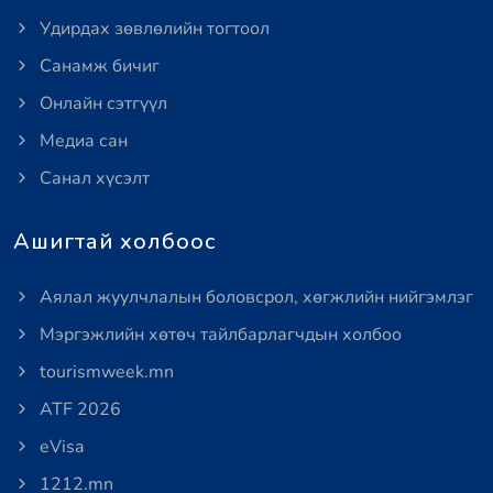
Удирдах зөвлөлийн тогтоол
Санамж бичиг
Онлайн сэтгүүл
Медиа сан
Санал хүсэлт
Ашигтай холбоос
Аялал жуулчлалын боловсрол, хөгжлийн нийгэмлэг
Мэргэжлийн хөтөч тайлбарлагчдын холбоо
tourismweek.mn
ATF 2026
eVisa
1212.mn