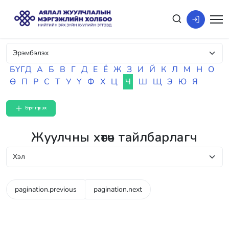
БҮГД
А
Б
В
Г
Д
Е
Ё
Ж
З
И
Й
К
Л
М
Н
О
Ө
П
Р
С
Т
У
Ү
Ф
Х
Ц
Ч
Ш
Щ
Э
Ю
Я
Бүртгүүлэх
Жуулчны хөтөч тайлбарлагч
pagination.previous
pagination.next