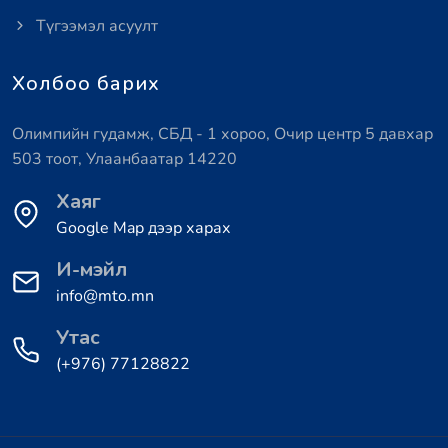
Түгээмэл асуулт
Холбоо барих
Олимпийн гудамж, СБД - 1 хороо, Очир центр 5 давхар
503 тоот, Улаанбаатар 14220
Хаяг
Google Map дээр харах
И-мэйл
info@mto.mn
Утас
(+976) 77128822