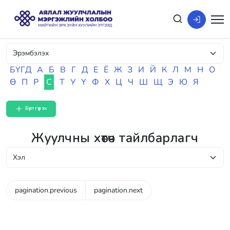
БҮГД
А
Б
В
Г
Д
Е
Ё
Ж
З
И
Й
К
Л
М
Н
О
Ө
П
Р
С
Т
У
Ү
Ф
Х
Ц
Ч
Ш
Щ
Э
Ю
Я
Бүртгүүлэх
Жуулчны хөтөч тайлбарлагч
pagination.previous
pagination.next