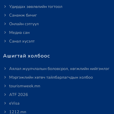
Удирдах зөвлөлийн тогтоол
Санамж бичиг
Онлайн сэтгүүл
Медиа сан
Санал хүсэлт
Ашигтай холбоос
Аялал жуулчлалын боловсрол, хөгжлийн нийгэмлэг
Мэргэжлийн хөтөч тайлбарлагчдын холбоо
tourismweek.mn
ATF 2026
eVisa
1212.mn