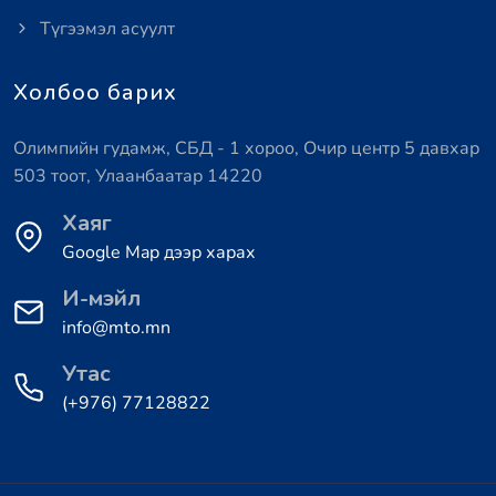
Түгээмэл асуулт
Холбоо барих
Олимпийн гудамж, СБД - 1 хороо, Очир центр 5 давхар
503 тоот, Улаанбаатар 14220
Хаяг
Google Map дээр харах
И-мэйл
info@mto.mn
Утас
(+976) 77128822