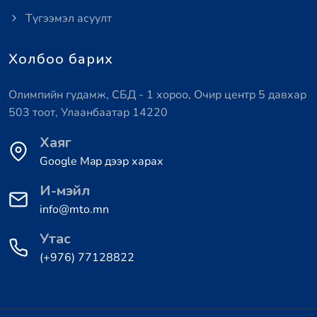
Түгээмэл асуулт
Холбоо барих
Олимпийн гудамж, СБД - 1 хороо, Очир центр 5 давхар
503 тоот, Улаанбаатар 14220
Хаяг
Google Map дээр харах
И-мэйл
info@mto.mn
Утас
(+976) 77128822