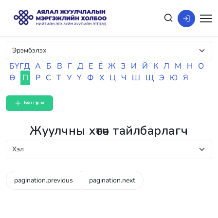
БҮГД
А
Б
В
Г
Д
Е
Ё
Ж
З
И
Й
К
Л
М
Н
О
Ө
П
Р
С
Т
У
Ү
Ф
Х
Ц
Ч
Ш
Щ
Э
Ю
Я
Бүртгүүлэх
Жуулчны хөтөч тайлбарлагч
pagination.previous
pagination.next