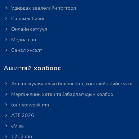
Удирдах зөвлөлийн тогтоол
Санамж бичиг
Онлайн сэтгүүл
Медиа сан
Санал хүсэлт
Ашигтай холбоос
Аялал жуулчлалын боловсрол, хөгжлийн нийгэмлэг
Мэргэжлийн хөтөч тайлбарлагчдын холбоо
tourismweek.mn
ATF 2026
eVisa
1212.mn