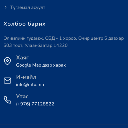
Түгээмэл асуулт
Холбоо барих
Олимпийн гудамж, СБД - 1 хороо, Очир центр 5 давхар
503 тоот, Улаанбаатар 14220
Хаяг
Google Map дээр харах
И-мэйл
info@mto.mn
Утас
(+976) 77128822