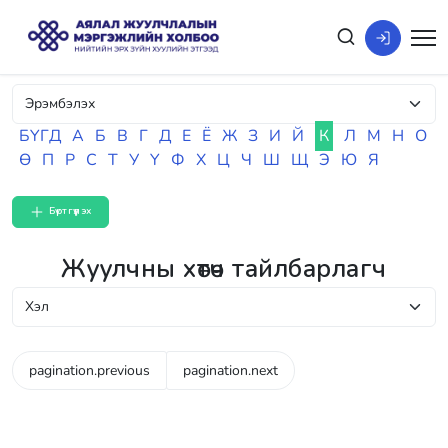
БҮГД
А
Б
В
Г
Д
Е
Ё
Ж
З
И
Й
К
Л
М
Н
О
Ө
П
Р
С
Т
У
Ү
Ф
Х
Ц
Ч
Ш
Щ
Э
Ю
Я
Бүртгүүлэх
Жуулчны хөтөч тайлбарлагч
pagination.previous
pagination.next