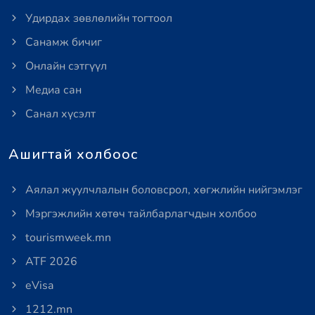
Удирдах зөвлөлийн тогтоол
Санамж бичиг
Онлайн сэтгүүл
Медиа сан
Санал хүсэлт
Ашигтай холбоос
Аялал жуулчлалын боловсрол, хөгжлийн нийгэмлэг
Мэргэжлийн хөтөч тайлбарлагчдын холбоо
tourismweek.mn
ATF 2026
eVisa
1212.mn