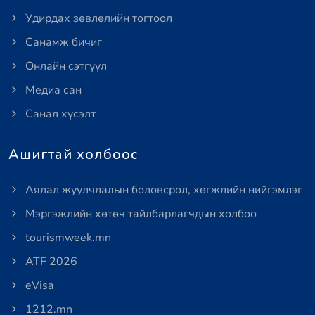
Удирдах зөвлөлийн тогтоол
Санамж бичиг
Онлайн сэтгүүл
Медиа сан
Санал хүсэлт
Ашигтай холбоос
Аялал жуулчлалын боловсрол, хөгжлийн нийгэмлэг
Мэргэжлийн хөтөч тайлбарлагчдын холбоо
tourismweek.mn
ATF 2026
eVisa
1212.mn