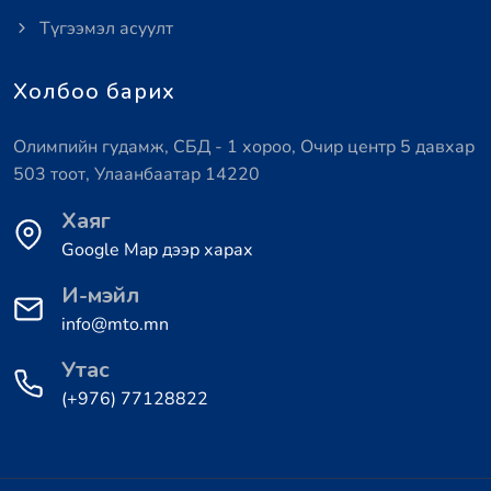
Түгээмэл асуулт
Холбоо барих
Олимпийн гудамж, СБД - 1 хороо, Очир центр 5 давхар
503 тоот, Улаанбаатар 14220
Хаяг
Google Map дээр харах
И-мэйл
info@mto.mn
Утас
(+976) 77128822