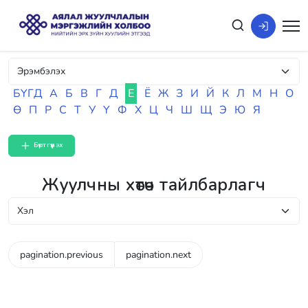
БҮГД
А
Б
В
Г
Д
Е
Ё
Ж
З
И
Й
К
Л
М
Н
О
Ө
П
Р
С
Т
У
Ү
Ф
Х
Ц
Ч
Ш
Щ
Э
Ю
Я
Бүртгүүлэх
Жуулчны хөтөч тайлбарлагч
pagination.previous
pagination.next