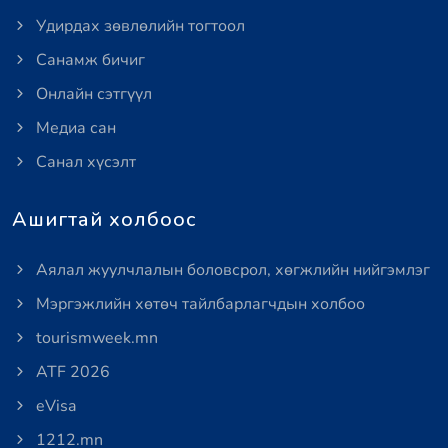
Удирдах зөвлөлийн тогтоол
Санамж бичиг
Онлайн сэтгүүл
Медиа сан
Санал хүсэлт
Ашигтай холбоос
Аялал жуулчлалын боловсрол, хөгжлийн нийгэмлэг
Мэргэжлийн хөтөч тайлбарлагчдын холбоо
tourismweek.mn
ATF 2026
eVisa
1212.mn