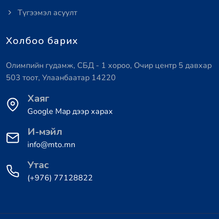
Түгээмэл асуулт
Холбоо барих
Олимпийн гудамж, СБД - 1 хороо, Очир центр 5 давхар
503 тоот, Улаанбаатар 14220
Хаяг
Google Map дээр харах
И-мэйл
info@mto.mn
Утас
(+976) 77128822