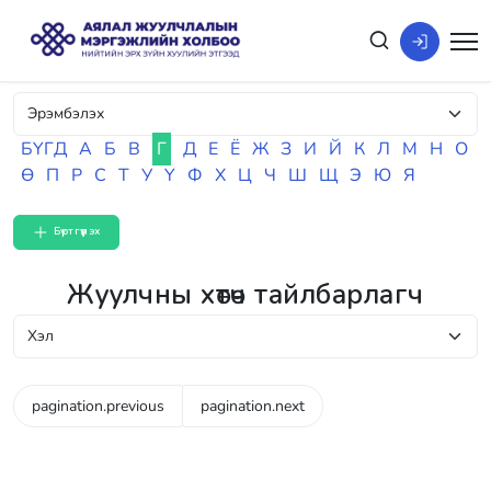
БҮГД
А
Б
В
Г
Д
Е
Ё
Ж
З
И
Й
К
Л
М
Н
О
Ө
П
Р
С
Т
У
Ү
Ф
Х
Ц
Ч
Ш
Щ
Э
Ю
Я
Бүртгүүлэх
Жуулчны хөтөч тайлбарлагч
pagination.previous
pagination.next