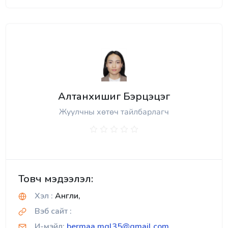
Алтанхишиг Бэрцэцэг
Жуулчны хөтөч тайлбарлагч
Товч мэдээлэл:
Хэл :
Англи,
Вэб сайт :
И-мэйл:
bermaa.mgl35@gmail.com