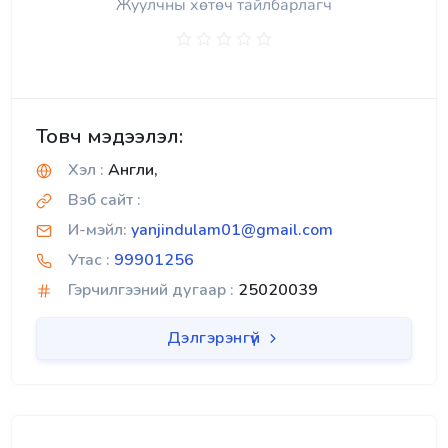
Жуулчны хөтөч тайлбарлагч
Товч мэдээлэл:
Хэл :
Англи,
Вэб сайт :
И-мэйл:
yanjindulam01@gmail.com
Утас :
99901256
Гэрчилгээний дугаар :
25020039
Дэлгэрэнгүй