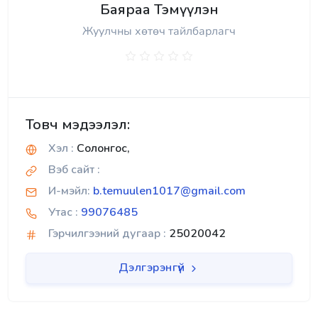
Баяраа Тэмүүлэн
Жуулчны хөтөч тайлбарлагч
Товч мэдээлэл:
Хэл :
Солонгос,
Вэб сайт :
И-мэйл:
b.temuulen1017@gmail.com
Утас :
99076485
Гэрчилгээний дугаар :
25020042
Дэлгэрэнгүй