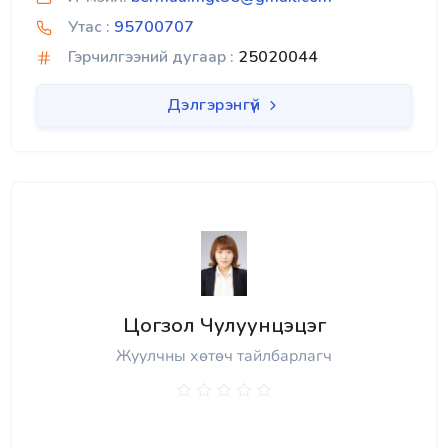
Утас :
95700707
Гэрчилгээний дугаар :
25020044
Дэлгэрэнгүй
Цогзол Чулуунцэцэг
Жуулчны хөтөч тайлбарлагч