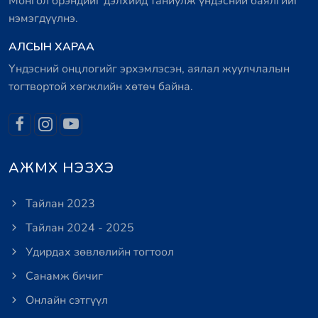
Монгол брэндийг дэлхийд таниулж үндэсний баялгийг
нэмэгдүүлнэ.
АЛСЫН ХАРАА
Үндэсний онцлогийг эрхэмлэсэн, аялал жуулчлалын
тогтвортой хөгжлийн хөтөч байна.
АЖМХ НЭЗХЭ
Тайлан 2023
Тайлан 2024 - 2025
Удирдах зөвлөлийн тогтоол
Санамж бичиг
Онлайн сэтгүүл