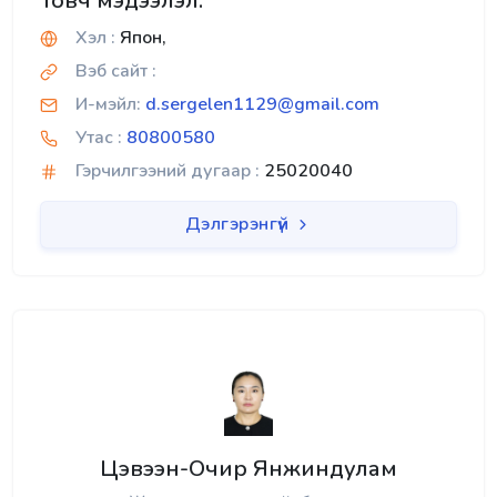
Товч мэдээлэл:
Хэл :
Япон,
Вэб сайт :
И-мэйл:
d.sergelen1129@gmail.com
Утас :
80800580
Гэрчилгээний дугаар :
25020040
Дэлгэрэнгүй
Цэвээн-Очир Янжиндулам