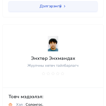
Дэлгэрэнгүй
Энхтөр Энхмандах
Жуулчны хөтөч тайлбарлагч
Товч мэдээлэл:
Хэл :
Солонгос,