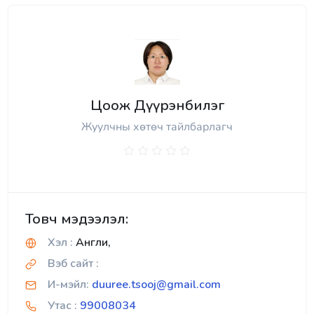
Цоож Дүүрэнбилэг
Жуулчны хөтөч тайлбарлагч
Товч мэдээлэл:
Хэл :
Англи,
Вэб сайт :
И-мэйл:
duuree.tsooj@gmail.com
Утас :
99008034