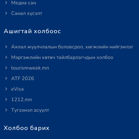
Медиа сан
Санал хүсэлт
Ашигтай холбоос
Аялал жуулчлалын боловсрол, хөгжлийн нийгэмлэг
Мэргэжлийн хөтөч тайлбарлагчдын холбоо
tourismweek.mn
ATF 2026
eVisa
1212.mn
Түгээмэл асуулт
Холбоо барих