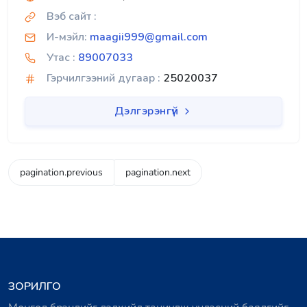
Вэб сайт :
И-мэйл:
maagii999@gmail.com
Утас :
89007033
Гэрчилгээний дугаар :
25020037
Дэлгэрэнгүй
pagination.previous
pagination.next
ЗОРИЛГО