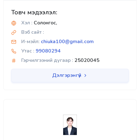
Товч мэдээлэл:
Хэл :
Солонгос,
Вэб сайт :
И-мэйл:
chiuka100@gmail.com
Утас :
99080294
Гэрчилгээний дугаар :
25020045
Дэлгэрэнгүй