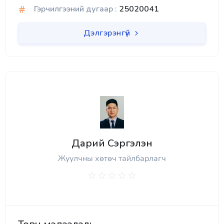
Гэрчилгээний дугаар :
25020041
Дэлгэрэнгүй
Дарий Сэргэлэн
Жуулчны хөтөч тайлбарлагч