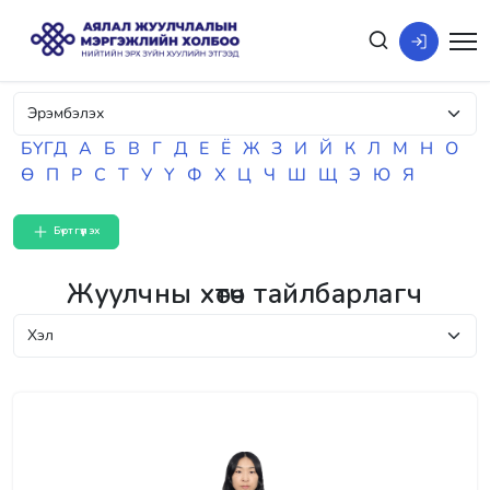
БҮГД
А
Б
В
Г
Д
Е
Ё
Ж
З
И
Й
К
Л
М
Н
О
Ө
П
Р
С
Т
У
Ү
Ф
Х
Ц
Ч
Ш
Щ
Э
Ю
Я
Бүртгүүлэх
Жуулчны хөтөч тайлбарлагч