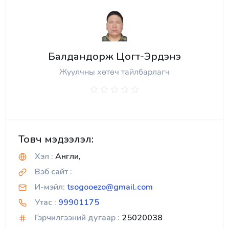
Балдандорж Цогт-Эрдэнэ
Жуулчны хөтөч тайлбарлагч
Товч мэдээлэл:
Хэл :
Англи,
Вэб сайт :
И-мэйл:
tsogooezo@gmail.com
Утас :
99901175
Гэрчилгээний дугаар :
25020038