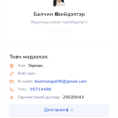
Балчин Өлзийдэлгэр
Жуулчны хөтөч тайлбарлагч
Товч мэдээлэл:
Хэл :
Герман,
Вэб сайт :
И-мэйл:
tourmongol96@gmail.com
Утас :
95714498
Гэрчилгээний дугаар :
25020043
Дэлгэрэнгүй