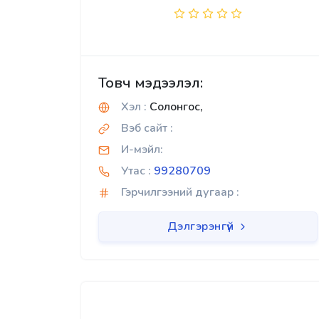
Товч мэдээлэл:
Хэл :
Солонгос,
Вэб сайт :
И-мэйл:
Утас :
99280709
Гэрчилгээний дугаар :
Дэлгэрэнгүй