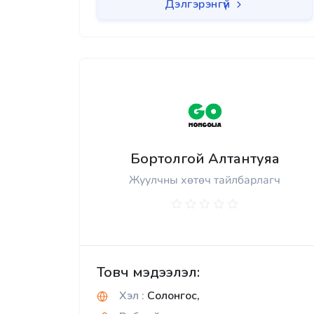
Дэлгэрэнгүй
Бортолгой Алтантуяа
Жуулчны хөтөч тайлбарлагч
Товч мэдээлэл:
Хэл :
Солонгос,