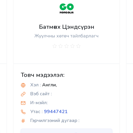
Батмөнх Цэндсүрэн
Жуулчны хөтөч тайлбарлагч
Товч мэдээлэл:
Хэл :
Англи,
Вэб сайт :
И-мэйл:
Утас :
99447421
Гэрчилгээний дугаар :