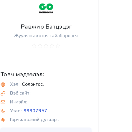
Равжир Батцэцэг
Жуулчны хөтөч тайлбарлагч
Товч мэдээлэл:
Хэл :
Солонгос,
Вэб сайт :
И-мэйл:
Утас :
99907957
Гэрчилгээний дугаар :