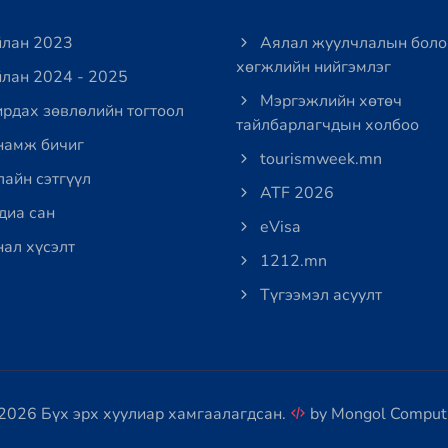
лан 2023
Аялал жуулчлалын боло
хөгжлийн нийгэмлэг
лан 2024 - 2025
Мэргэжлийн хөтөч
рдах зөвлөлийн тогтоол
тайлбарлагчдын холбоо
амж бичиг
tourismweek.mn
айн сэтгүүл
ATF 2026
иа сан
eVisa
ал хүсэлт
1212.mn
Түгээмэл асуулт
2026 Бүх эрх хуулиар хамгаалагдсан.
by
Mongol Comput