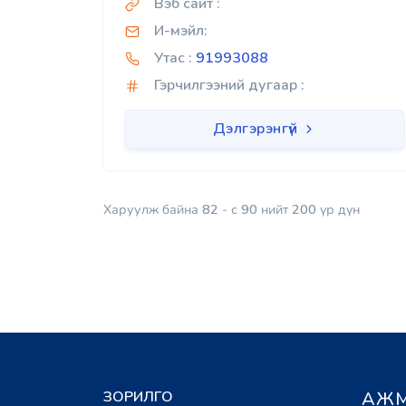
Вэб сайт :
И-мэйл:
Утас :
91993088
Гэрчилгээний дугаар :
Дэлгэрэнгүй
Харуулж байна
82
- с
90
нийт
200
үр дүн
ЗОРИЛГО
АЖМ