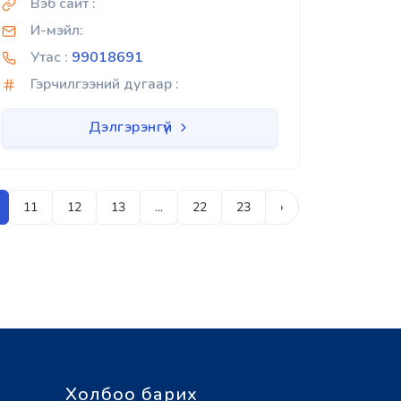
Вэб сайт :
И-мэйл:
Утас :
99018691
Гэрчилгээний дугаар :
Дэлгэрэнгүй
11
12
13
...
22
23
›
Холбоо барих