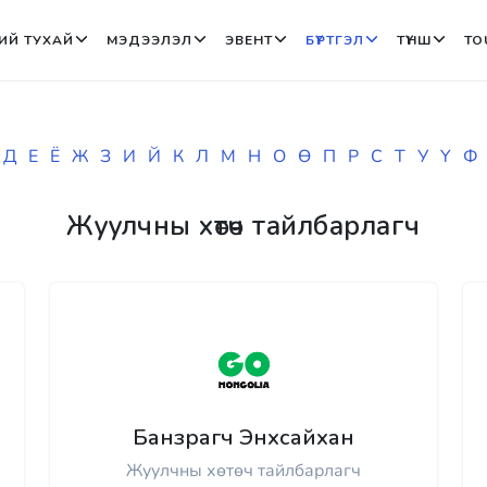
ИЙ ТУХАЙ
МЭДЭЭЛЭЛ
ЭВЕНТ
БҮРТГЭЛ
ТҮНШ
TO
Д
Е
Ё
Ж
З
И
Й
К
Л
М
Н
О
Ө
П
Р
С
Т
У
Ү
Ф
Жуулчны хөтөч тайлбарлагч
Банзрагч Энхсайхан
Жуулчны хөтөч тайлбарлагч