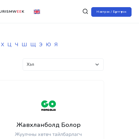
URISMW
EE
K
Нэвтрэх / Бүртгүүлэх
Х
Ц
Ч
Ш
Щ
Э
Ю
Я
Жавхланболд Болор
Жуулчны хөтөч тайлбарлагч