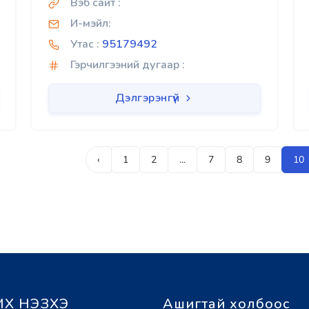
Вэб сайт :
И-мэйл:
Утас :
95179492
Гэрчилгээний дугаар :
Дэлгэрэнгүй
‹
1
2
...
7
8
9
10
Х НЭЗХЭ
Ашигтай холбоос