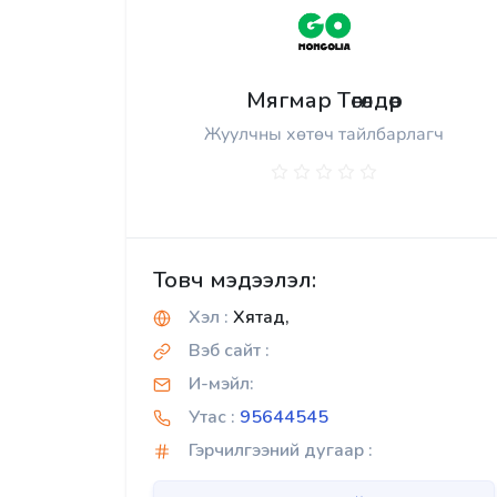
Мягмар Төгөлдөр
Жуулчны хөтөч тайлбарлагч
Товч мэдээлэл:
Хэл :
Хятад,
Вэб сайт :
И-мэйл:
Утас :
95644545
Гэрчилгээний дугаар :