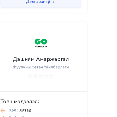
Дэлгэрэнгүй
Дашням Амаржаргал
Жуулчны хөтөч тайлбарлагч
Товч мэдээлэл:
Хэл :
Хятад,