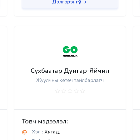
Дэлгэрэнгүй
Сүхбаатар Дунгар-Яйчил
Жуулчны хөтөч тайлбарлагч
Товч мэдээлэл:
Хэл :
Хятад,