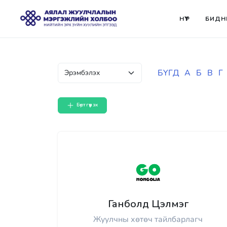
НҮҮР
БИДН
БҮГД
А
Б
В
Г
Бүртгүүлэх
Ганболд Цэлмэг
Жуулчны хөтөч тайлбарлагч