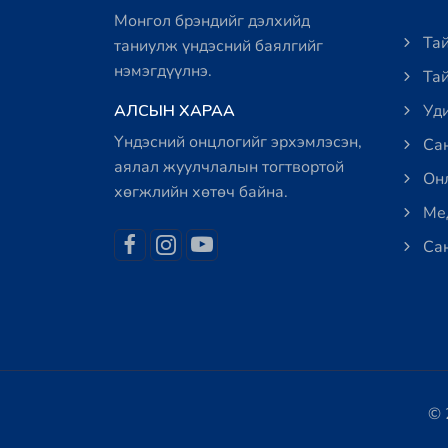
Монгол брэндийг дэлхийд
Тай
таниулж үндэсний баялгийг
нэмэгдүүлнэ.
Тай
АЛСЫН ХАРАА
Уди
Үндэсний онцлогийг эрхэмлэсэн,
Сан
аялал жуулчлалын тогтвортой
Онл
хөгжлийн хөтөч байна.
Мед
Сан
© 