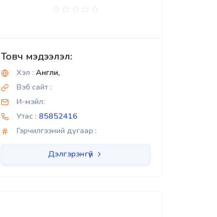
Товч мэдээлэл:
Хэл :
Англи,
Вэб сайт :
И-мэйл:
Утас :
85852416
Гэрчилгээний дугаар :
Дэлгэрэнгүй