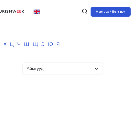
URISMW
EE
K
Нэвтрэх / Бүртгүүлэх
Х
Ц
Ч
Ш
Щ
Э
Ю
Я