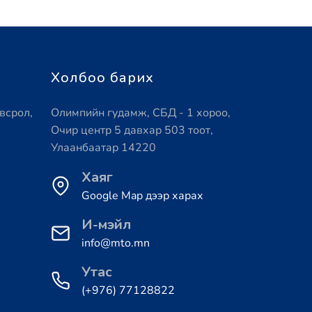
Холбоо барих
всрол,
Олимпийн гудамж, СБД - 1 хороо,
Очир центр 5 давхар 503 тоот,
Улаанбаатар 14220
Хаяг
Google Map дээр харах
И-мэйл
info@mto.mn
Утас
(+976) 77128822