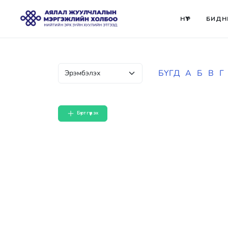
НҮҮР
БИДН
БҮГД
А
Б
В
Г
Бүртгүүлэх