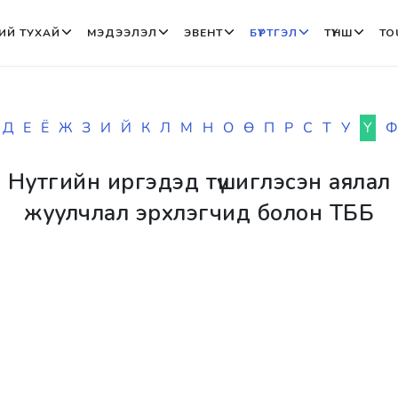
ИЙ ТУХАЙ
МЭДЭЭЛЭЛ
ЭВЕНТ
БҮРТГЭЛ
ТҮНШ
TO
Д
Е
Ё
Ж
З
И
Й
К
Л
М
Н
О
Ө
П
Р
С
Т
У
Ү
Ф
Нутгийн иргэдэд түшиглэсэн аялал
жуулчлал эрхлэгчид болон ТББ