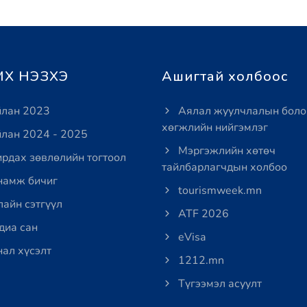
Х НЭЗХЭ
Ашигтай холбоос
лан 2023
Аялал жуулчлалын боло
хөгжлийн нийгэмлэг
лан 2024 - 2025
Мэргэжлийн хөтөч
рдах зөвлөлийн тогтоол
тайлбарлагчдын холбоо
амж бичиг
tourismweek.mn
айн сэтгүүл
ATF 2026
иа сан
eVisa
ал хүсэлт
1212.mn
Түгээмэл асуулт