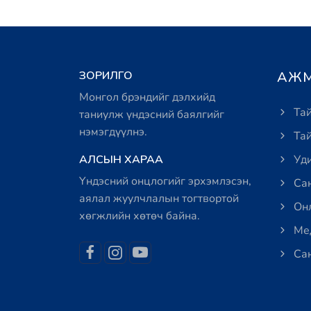
ЗОРИЛГО
АЖМ
Монгол брэндийг дэлхийд
Тай
таниулж үндэсний баялгийг
нэмэгдүүлнэ.
Тай
АЛСЫН ХАРАА
Уди
Үндэсний онцлогийг эрхэмлэсэн,
Сан
аялал жуулчлалын тогтвортой
Онл
хөгжлийн хөтөч байна.
Мед
Сан