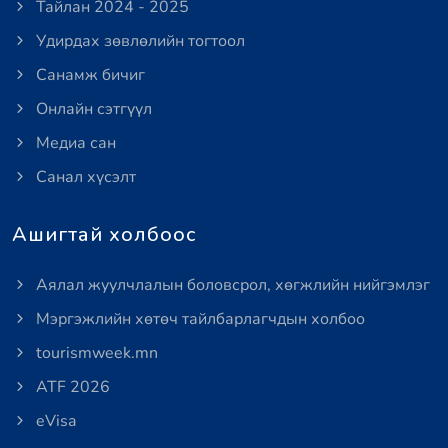
Тайлан 2024 - 2025
Удирдах зөвлөлийн тогтоол
Санамж бичиг
Онлайн сэтгүүл
Медиа сан
Санал хүсэлт
Ашигтай холбоос
Аялал жуулчлалын боловсрол, хөгжлийн нийгэмлэг
Мэргэжлийн хөтөч тайлбарлагчдын холбоо
tourismweek.mn
ATF 2026
eVisa