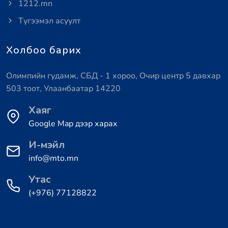
1212.mn
Түгээмэл асуулт
Холбоо барих
Олимпийн гудамж, СБД - 1 хороо, Очир центр 5 давхар
503 тоот, Улаанбаатар 14220
Хаяг
Google Map дээр харах
И-мэйл
info@mto.mn
Утас
(+976) 77128822