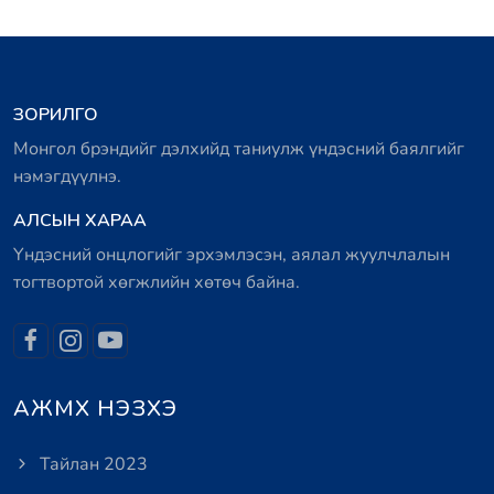
ЗОРИЛГО
Монгол брэндийг дэлхийд таниулж үндэсний баялгийг
нэмэгдүүлнэ.
АЛСЫН ХАРАА
Үндэсний онцлогийг эрхэмлэсэн, аялал жуулчлалын
тогтвортой хөгжлийн хөтөч байна.
АЖМХ НЭЗХЭ
Тайлан 2023