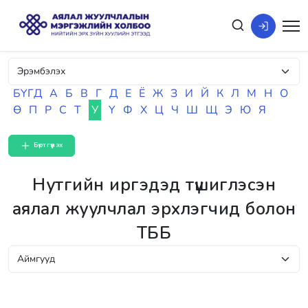
БҮГД
А
Б
В
Г
Д
Е
Ё
Ж
З
И
Й
К
Л
М
Н
О
Ө
П
Р
С
Т
У
Ү
Ф
Х
Ц
Ч
Ш
Щ
Э
Ю
Я
Бүртгүүлэх
Нутгийн иргэдэд түшиглэсэн
аялал жуулчлал эрхлэгчид болон
ТББ