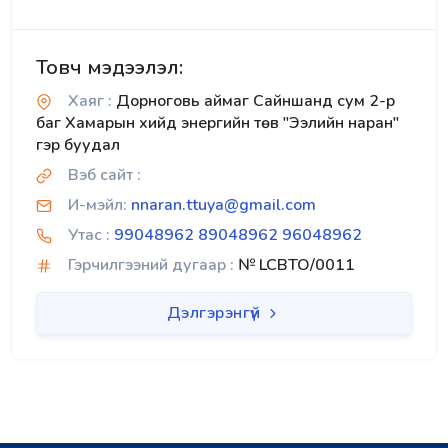
Товч мэдээлэл:
Хаяг :
Дорноговь аймаг Сайншанд сум 2-р
баг Хамарын хийд энергийн төв "Ээлийн наран"
гэр буудал
Вэб сайт :
И-мэйл:
nnaran.ttuya@gmail.com
Утас :
99048962 89048962 96048962
Гэрчилгээний дугаар :
№ LCBTO/0011
Дэлгэрэнгүй