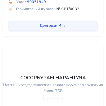
Утас :
99051949
Гэрчилгээний дугаар :
№ CBT/0032
Дэлгэрэнгүй
СОСОРБУРАМ НАРАНТУЯА
Нутгийн иргэдэд түшиглэсэн аялал жуулчлал эрхлэгчид
болон ТББ