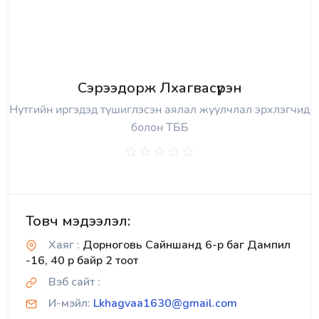
Сэрээдорж Лхагвасүрэн
Нутгийн иргэдэд түшиглэсэн аялал жуулчлал эрхлэгчид
болон ТББ
Товч мэдээлэл:
Хаяг :
Дорноговь Сайншанд 6-р баг Дампил
-16, 40 р байр 2 тоот
Вэб сайт :
И-мэйл:
Lkhagvaa1630@gmail.com