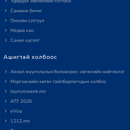
Удирдах зөвлөлийн тогтоол
Санамж бичиг
Онлайн сэтгүүл
Медиа сан
Санал хүсэлт
Ашигтай холбоос
Аялал жуулчлалын боловсрол, хөгжлийн нийгэмлэг
Мэргэжлийн хөтөч тайлбарлагчдын холбоо
tourismweek.mn
ATF 2026
eVisa
1212.mn