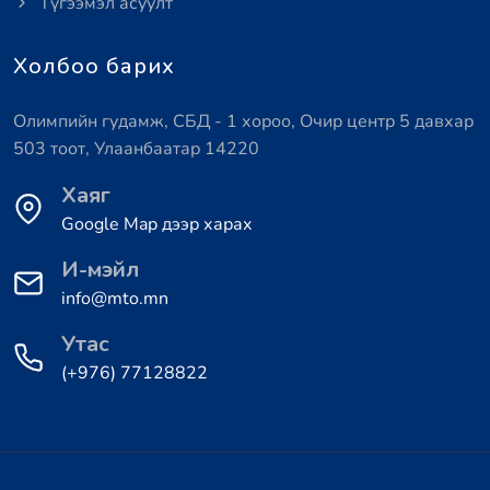
Түгээмэл асуулт
Холбоо барих
Олимпийн гудамж, СБД - 1 хороо, Очир центр 5 давхар
503 тоот, Улаанбаатар 14220
Хаяг
Google Map дээр харах
И-мэйл
info@mto.mn
Утас
(+976) 77128822