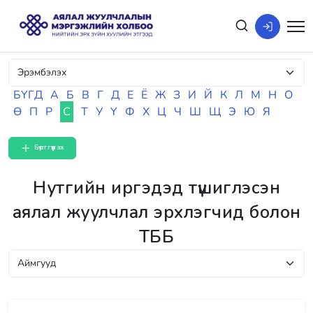
БҮГД
А
Б
В
Г
Д
Е
Ё
Ж
З
И
Й
К
Л
М
Н
О
Ө
П
Р
С
Т
У
Ү
Ф
Х
Ц
Ч
Ш
Щ
Э
Ю
Я
Бүртгүүлэх
Нутгийн иргэдэд түшиглэсэн
аялал жуулчлал эрхлэгчид болон
ТББ