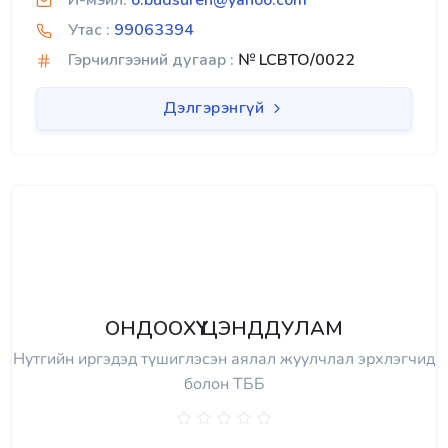
И-мэйл:
o.budsuren@yahoo.com
Утас :
99063394
Гэрчилгээний дугаар :
№ LCBTO/0022
Дэлгэрэнгүй
ОНДООХҮҮ ЦЭНДДУЛАМ
Нутгийн иргэдэд түшиглэсэн аялал жуулчлал эрхлэгчид
болон ТББ