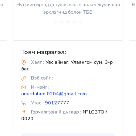
ал
Нутгийн иргэдэд түшиглэсэн аялал жуулчлал
Н
эрхлэгчид болон ТББ
Товч мэдээлэл:
Хаяг :
Увс аймаг, Улаангом сум, 3-р
баг
Вэб сайт :
И-мэйл:
unurdulam.0204@gmail.com
Утас :
90127777
Гэрчилгээний дугаар :
№ LCBTO /
0020