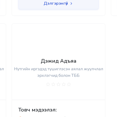
Дэлгэрэнгүй
Дэжид Адъяа
ал
Нутгийн иргэдэд түшиглэсэн аялал жуулчлал
эрхлэгчид болон ТББ
Товч мэдээлэл: