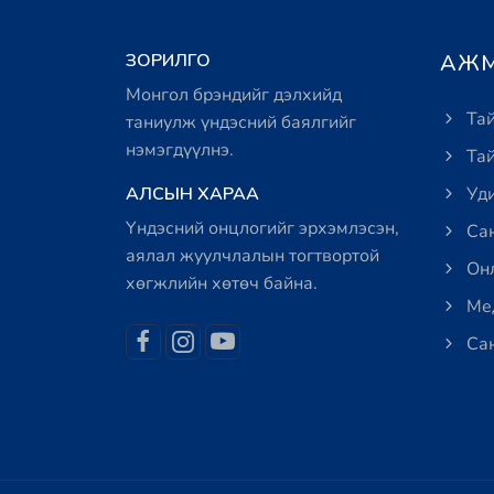
ЗОРИЛГО
АЖМ
Монгол брэндийг дэлхийд
Тай
таниулж үндэсний баялгийг
нэмэгдүүлнэ.
Тай
АЛСЫН ХАРАА
Уди
Үндэсний онцлогийг эрхэмлэсэн,
Сан
аялал жуулчлалын тогтвортой
Онл
хөгжлийн хөтөч байна.
Мед
Сан