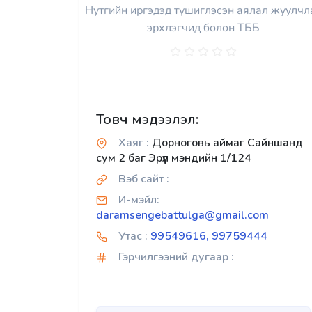
Нутгийн иргэдэд түшиглэсэн аялал жуулчл
эрхлэгчид болон ТББ
Товч мэдээлэл:
Хаяг :
Дорноговь аймаг Сайншанд
сум 2 баг Эрүүл мэндийн 1/124
Вэб сайт :
И-мэйл:
daramsengebattulga@gmail.com
Утас :
99549616, 99759444
Гэрчилгээний дугаар :