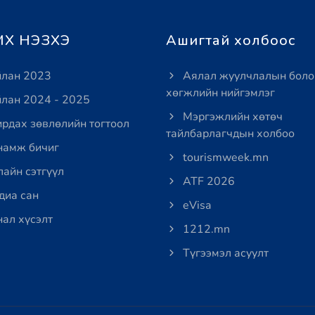
Х НЭЗХЭ
Ашигтай холбоос
лан 2023
Аялал жуулчлалын боло
хөгжлийн нийгэмлэг
лан 2024 - 2025
Мэргэжлийн хөтөч
рдах зөвлөлийн тогтоол
тайлбарлагчдын холбоо
амж бичиг
tourismweek.mn
айн сэтгүүл
ATF 2026
иа сан
eVisa
ал хүсэлт
1212.mn
Түгээмэл асуулт