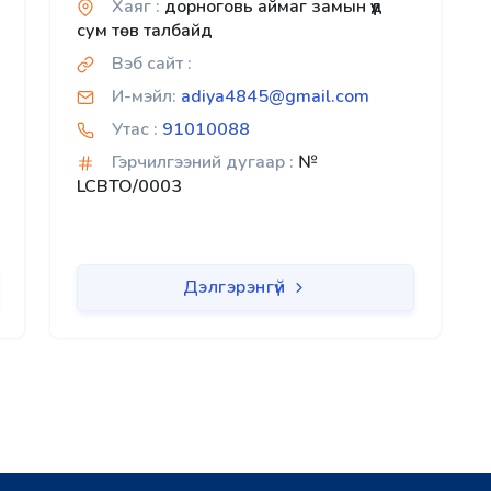
Хаяг :
дорноговь аймаг замын үүд
сум төв талбайд
Вэб сайт :
И-мэйл:
adiya4845@gmail.com
Утас :
91010088
Гэрчилгээний дугаар :
№
LCBTO/0003
Дэлгэрэнгүй