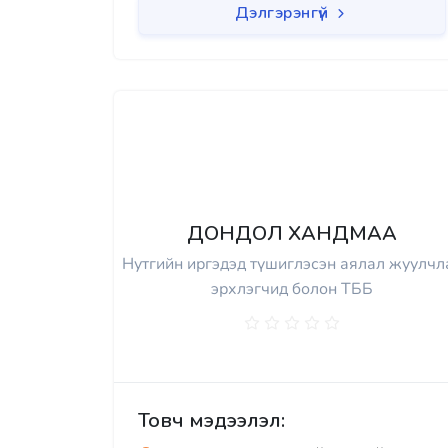
Дэлгэрэнгүй
ДОНДОЛ ХАНДМАА
Нутгийн иргэдэд түшиглэсэн аялал жуулчл
эрхлэгчид болон ТББ
Товч мэдээлэл: