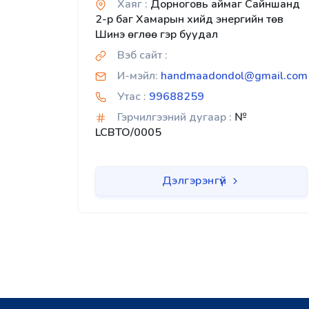
Хаяг :
Дорноговь аймаг Сайншанд
2-р баг Хамарын хийд энергийн төв
Шинэ өглөө гэр буудал
Вэб сайт :
И-мэйл:
handmaadondol@gmail.com
Утас :
99688259
Гэрчилгээний дугаар :
№
LCBTO/0005
Дэлгэрэнгүй