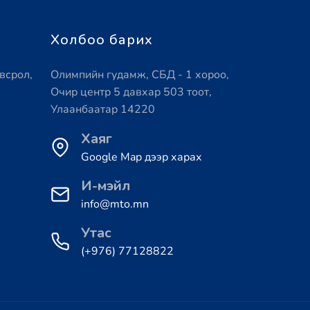
Холбоо барих
всрол,
Олимпийн гудамж, СБД - 1 хороо,
Очир центр 5 давхар 503 тоот,
Улаанбаатар 14220
Хаяг
Google Map дээр харах
И-мэйл
info@mto.mn
Утас
(+976) 77128822