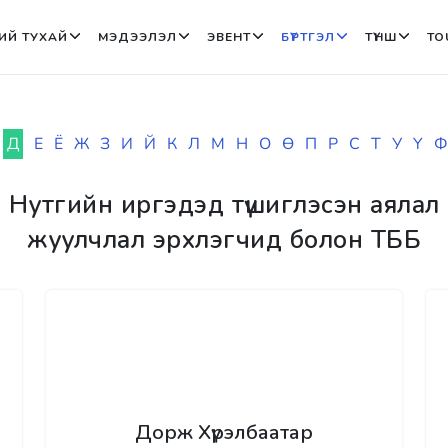
ИЙ ТУХАЙ
МЭДЭЭЛЭЛ
ЭВЕНТ
БҮРТГЭЛ
ТҮНШ
TO
Д
Е
Ё
Ж
З
И
Й
К
Л
М
Н
О
Ө
П
Р
С
Т
У
Ү
Ф
Нутгийн иргэдэд түшиглэсэн аялал
жуулчлал эрхлэгчид болон ТББ
Дорж Хүрэлбаатар