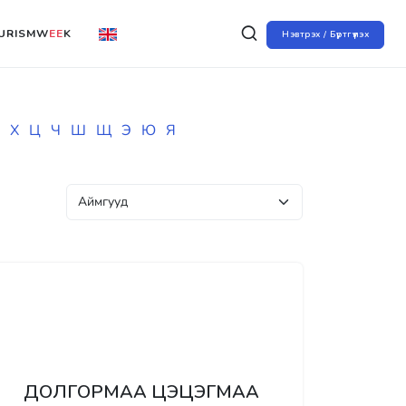
URISMW
EE
K
Нэвтрэх / Бүртгүүлэх
Х
Ц
Ч
Ш
Щ
Э
Ю
Я
ДОЛГОРМАА ЦЭЦЭГМАА