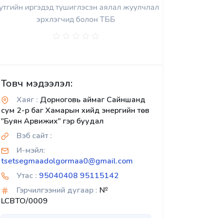
утгийн иргэдэд түшиглэсэн аялал жуулчлал
эрхлэгчид болон ТББ
Товч мэдээлэл:
Хаяг :
Дорноговь аймаг Сайншанд
сум 2-р баг Хамарын хийд энергийн төв
"Буян Арвижих" гэр буудал
Вэб сайт :
И-мэйл:
tsetsegmaadolgormaa0@gmail.com
Утас :
95040408 95115142
Гэрчилгээний дугаар :
№
LCBTO/0009