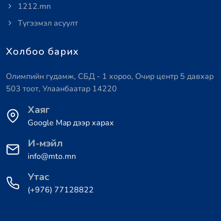
1212.mn
Түгээмэл асуулт
Холбоо барих
Олимпийн гудамж, СБД - 1 хороо, Очир центр 5 давхар
503 тоот, Улаанбаатар 14220
Хаяг
Google Map дээр харах
И-мэйл
info@mto.mn
Утас
(+976) 77128822