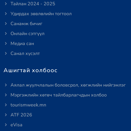
Тайлан 2024 - 2025
Удирдах зөвлөлийн тогтоол
Санамж бичиг
Онлайн сэтгүүл
Медиа сан
Санал хүсэлт
Ашигтай холбоос
Аялал жуулчлалын боловсрол, хөгжлийн нийгэмлэг
Мэргэжлийн хөтөч тайлбарлагчдын холбоо
tourismweek.mn
ATF 2026
eVisa