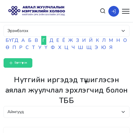
БҮГД
А
Б
В
Г
Д
Е
Ё
Ж
З
И
Й
К
Л
М
Н
О
Ө
П
Р
С
Т
У
Ү
Ф
Х
Ц
Ч
Ш
Щ
Э
Ю
Я
Бүртгүүлэх
Нутгийн иргэдэд түшиглэсэн
аялал жуулчлал эрхлэгчид болон
ТББ