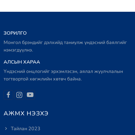
ЗОРИЛГО
Монгол брэндийг дэлхийд таниулж үндэсний баялгийг
нэмэгдүүлнэ.
АЛСЫН ХАРАА
Үндэсний онцлогийг эрхэмлэсэн, аялал жуулчлалын
тогтвортой хөгжлийн хөтөч байна.
АЖМХ НЭЗХЭ
Тайлан 2023