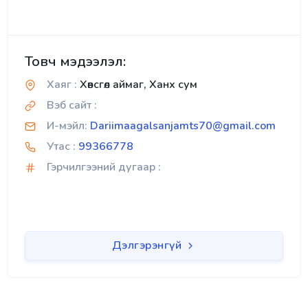
Товч мэдээлэл:
Хаяг :
Хөвсгөл аймаг, Ханх сум
Вэб сайт :
И-мэйл:
Dariimaagalsanjamts70@gmail.com
Утас :
99366778
Гэрчилгээний дугаар :
Дэлгэрэнгүй