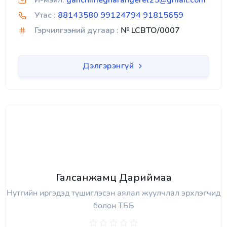
И-мэйл:
ganchimegnarangerel25@gmail.com
Утас :
88143580 99124794 91815659
Гэрчилгээний дугаар :
№ LCBTO/0007
Дэлгэрэнгүй
Галсанжамц Дариймаа
Нутгийн иргэдэд түшиглэсэн аялал жуулчлал эрхлэгчид
болон ТББ