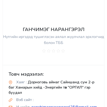
ГАНЧИМЭГ НАРАНГЭРЭЛ
Нутгийн иргэдэд түшиглэсэн аялал жуулчлал эрхлэгчид
болон ТББ
Товч мэдээлэл:
Хаяг :
Дорноговь аймаг Сайншанд сум 2-р
баг Хамарын хийд -Энергийн төв "ОРГИЛ" гэр
буудал
Вэб сайт :