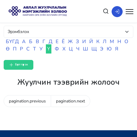
БҮГД
А
Б
В
Г
Д
Е
Ё
Ж
З
И
Й
К
Л
М
Н
О
Ө
П
Р
С
Т
У
Ү
Ф
Х
Ц
Ч
Ш
Щ
Э
Ю
Я
Бүртгүүлэх
Жуулчин тээврийн жолооч
pagination.previous
pagination.next