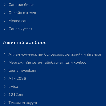
Санамж бичиг
Онлайн сэтгүүл
Медиа сан
Санал хүсэлт
Ашигтай холбоос
Аялал жуулчлалын боловсрол, хөгжлийн нийгэмлэг
Мэргэжлийн хөтөч тайлбарлагчдын холбоо
tourismweek.mn
ATF 2026
eVisa
1212.mn
Түгээмэл асуулт