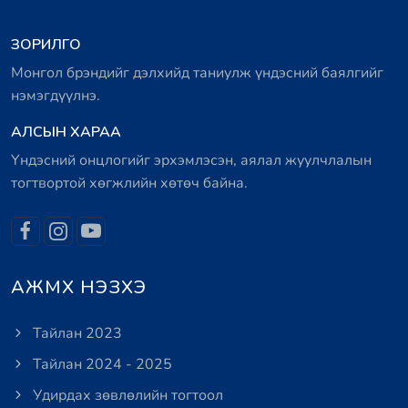
ЗОРИЛГО
Монгол брэндийг дэлхийд таниулж үндэсний баялгийг
нэмэгдүүлнэ.
АЛСЫН ХАРАА
Үндэсний онцлогийг эрхэмлэсэн, аялал жуулчлалын
тогтвортой хөгжлийн хөтөч байна.
АЖМХ НЭЗХЭ
Тайлан 2023
Тайлан 2024 - 2025
Удирдах зөвлөлийн тогтоол