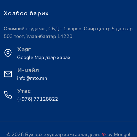
Холбоо барих
Олимпийн гудамж, СБД - 1 хороо, Очир центр 5 давхар
503 тоот, Улаанбаатар 14220
Хаяг
Google Map дээр харах
И-мэйл
info@mto.mn
Утас
(+976) 77128822
© 2026 Бүх эрх хуулиар хамгаалагдсан.
by
Mongol