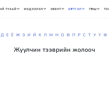
ИЙ ТУХАЙ
МЭДЭЭЛЭЛ
ЭВЕНТ
БҮРТГЭЛ
ТҮНШ
TO
Д
Е
Ё
Ж
З
И
Й
К
Л
М
Н
О
Ө
П
Р
С
Т
У
Ү
Ф
Жуулчин тээврийн жолооч