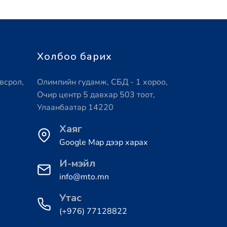
Холбоо барих
всрол,
Олимпийн гудамж, СБД - 1 хороо,
Очир центр 5 давхар 503 тоот,
Улаанбаатар 14220
Хаяг
Google Map дээр харах
И-мэйл
info@mto.mn
Утас
(+976) 77128822