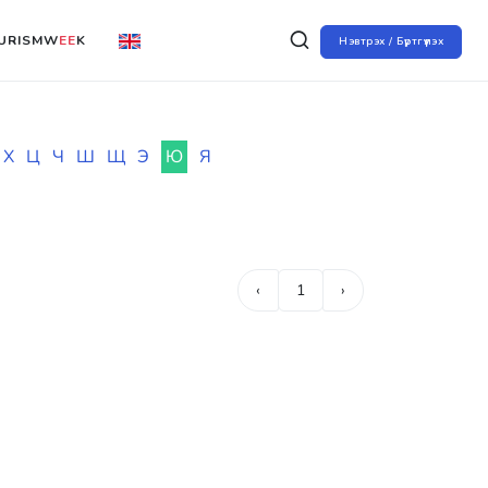
URISMW
EE
K
Нэвтрэх / Бүртгүүлэх
Х
Ц
Ч
Ш
Щ
Э
Ю
Я
‹
1
›