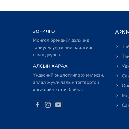
ЗОРИЛГО
АЖМ
Монгол брэндийг дэлхийд
Тай
таниулж үндэсний баялгийг
нэмэгдүүлнэ.
Тай
АЛСЫН ХАРАА
Уди
Үндэсний онцлогийг эрхэмлэсэн,
Сан
аялал жуулчлалын тогтвортой
Онл
хөгжлийн хөтөч байна.
Мед
Сан