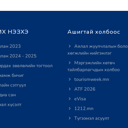
Х НЭЗХЭ
Ашигтай холбоос
лан 2023
Аялал жуулчлалын боло
хөгжлийн нийгэмлэг
лан 2024 - 2025
Мэргэжлийн хөтөч
рдах зөвлөлийн тогтоол
тайлбарлагчдын холбоо
амж бичиг
tourismweek.mn
айн сэтгүүл
ATF 2026
иа сан
eVisa
ал хүсэлт
1212.mn
Түгээмэл асуулт