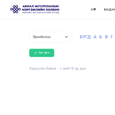
НҮҮР
БИДН
БҮГД
А
Б
В
Г
Бүртгүүлэх
Харуулж байна
- с
нийт
0
үр дүн