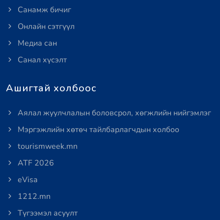
Санамж бичиг
Онлайн сэтгүүл
Медиа сан
Санал хүсэлт
Ашигтай холбоос
Аялал жуулчлалын боловсрол, хөгжлийн нийгэмлэг
Мэргэжлийн хөтөч тайлбарлагчдын холбоо
tourismweek.mn
ATF 2026
eVisa
1212.mn
Түгээмэл асуулт