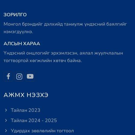
ЗОРИЛГО
Монгол брэндийг дэлхийд таниулж үндэсний баялгийг
нэмэгдүүлнэ.
АЛСЫН ХАРАА
Үндэсний онцлогийг эрхэмлэсэн, аялал жуулчлалын
тогтвортой хөгжлийн хөтөч байна.
АЖМХ НЭЗХЭ
Тайлан 2023
Тайлан 2024 - 2025
Удирдах зөвлөлийн тогтоол