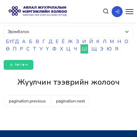
БҮГД
А
Б
В
Г
Д
Е
Ё
Ж
З
И
Й
К
Л
М
Н
О
Ө
П
Р
С
Т
У
Ү
Ф
Х
Ц
Ч
Ш
Щ
Э
Ю
Я
Бүртгүүлэх
Жуулчин тээврийн жолооч
pagination.previous
pagination.next