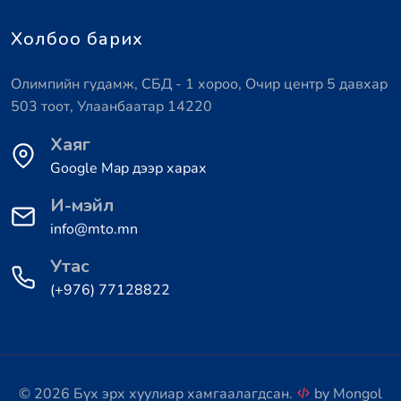
Холбоо барих
Олимпийн гудамж, СБД - 1 хороо, Очир центр 5 давхар
503 тоот, Улаанбаатар 14220
Хаяг
Google Map дээр харах
И-мэйл
info@mto.mn
Утас
(+976) 77128822
© 2026 Бүх эрх хуулиар хамгаалагдсан.
by
Mongol