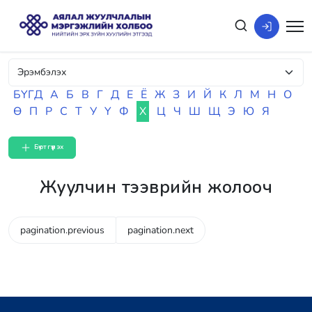
БҮГД
А
Б
В
Г
Д
Е
Ё
Ж
З
И
Й
К
Л
М
Н
О
Ө
П
Р
С
Т
У
Ү
Ф
Х
Ц
Ч
Ш
Щ
Э
Ю
Я
Бүртгүүлэх
Жуулчин тээврийн жолооч
pagination.previous
pagination.next