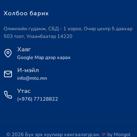
Холбоо барих
Олимпийн гудамж, СБД - 1 хороо, Очир центр 5 давхар
503 тоот, Улаанбаатар 14220
Хаяг
Google Map дээр харах
И-мэйл
info@mto.mn
Утас
(+976) 77128822
© 2026 Бүх эрх хуулиар хамгаалагдсан.
by
Mongol