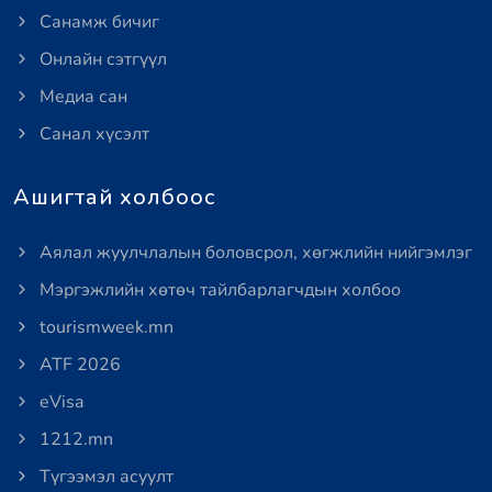
Санамж бичиг
Онлайн сэтгүүл
Медиа сан
Санал хүсэлт
Ашигтай холбоос
Аялал жуулчлалын боловсрол, хөгжлийн нийгэмлэг
Мэргэжлийн хөтөч тайлбарлагчдын холбоо
tourismweek.mn
ATF 2026
eVisa
1212.mn
Түгээмэл асуулт