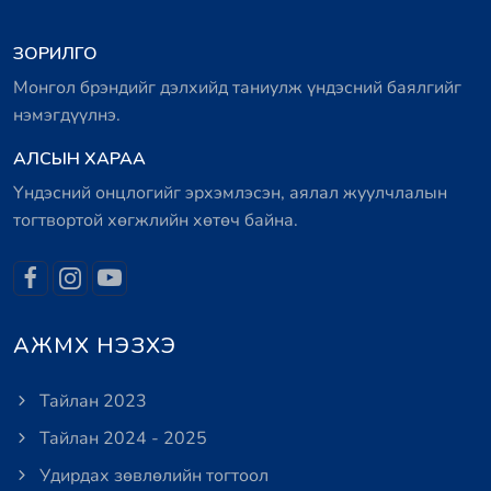
ЗОРИЛГО
Монгол брэндийг дэлхийд таниулж үндэсний баялгийг
нэмэгдүүлнэ.
АЛСЫН ХАРАА
Үндэсний онцлогийг эрхэмлэсэн, аялал жуулчлалын
тогтвортой хөгжлийн хөтөч байна.
АЖМХ НЭЗХЭ
Тайлан 2023
Тайлан 2024 - 2025
Удирдах зөвлөлийн тогтоол