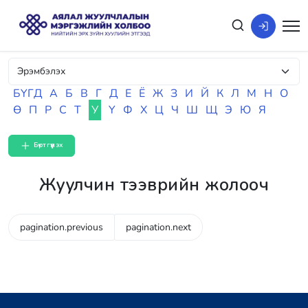
БҮГД
А
Б
В
Г
Д
Е
Ё
Ж
З
И
Й
К
Л
М
Н
О
Ө
П
Р
С
Т
У
Ү
Ф
Х
Ц
Ч
Ш
Щ
Э
Ю
Я
Бүртгүүлэх
Жуулчин тээврийн жолооч
pagination.previous
pagination.next