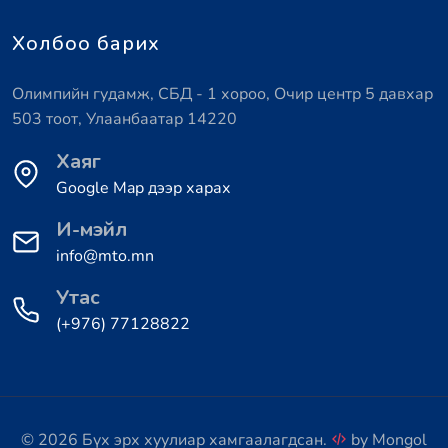
Холбоо барих
Олимпийн гудамж, СБД - 1 хороо, Очир центр 5 давхар
503 тоот, Улаанбаатар 14220
Хаяг
Google Map дээр харах
И-мэйл
info@mto.mn
Утас
(+976) 77128822
© 2026 Бүх эрх хуулиар хамгаалагдсан.
by
Mongol