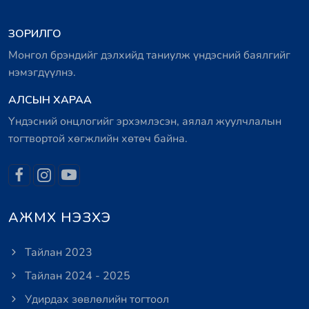
ЗОРИЛГО
Монгол брэндийг дэлхийд таниулж үндэсний баялгийг
нэмэгдүүлнэ.
АЛСЫН ХАРАА
Үндэсний онцлогийг эрхэмлэсэн, аялал жуулчлалын
тогтвортой хөгжлийн хөтөч байна.
АЖМХ НЭЗХЭ
Тайлан 2023
Тайлан 2024 - 2025
Удирдах зөвлөлийн тогтоол