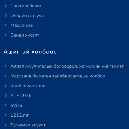
Санамж бичиг
Онлайн сэтгүүл
Медиа сан
Санал хүсэлт
Ашигтай холбоос
Аялал жуулчлалын боловсрол, хөгжлийн нийгэмлэг
Мэргэжлийн хөтөч тайлбарлагчдын холбоо
tourismweek.mn
ATF 2026
eVisa
1212.mn
Түгээмэл асуулт