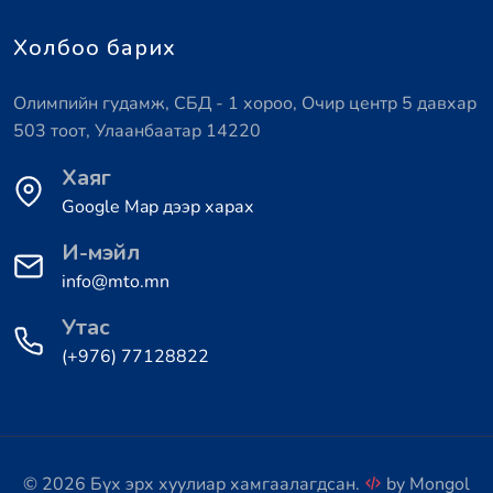
Холбоо барих
Олимпийн гудамж, СБД - 1 хороо, Очир центр 5 давхар
503 тоот, Улаанбаатар 14220
Хаяг
Google Map дээр харах
И-мэйл
info@mto.mn
Утас
(+976) 77128822
© 2026 Бүх эрх хуулиар хамгаалагдсан.
by
Mongol