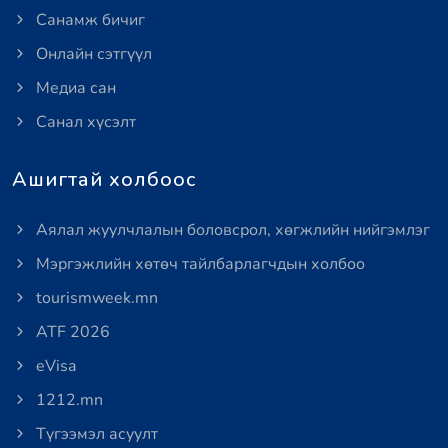
Санамж бичиг
Онлайн сэтгүүл
Медиа сан
Санал хүсэлт
Ашигтай холбоос
Аялал жуулчлалын боловсрол, хөгжлийн нийгэмлэг
Мэргэжлийн хөтөч тайлбарлагчдын холбоо
tourismweek.mn
ATF 2026
eVisa
1212.mn
Түгээмэл асуулт