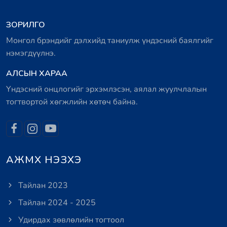
ЗОРИЛГО
Монгол брэндийг дэлхийд таниулж үндэсний баялгийг
нэмэгдүүлнэ.
АЛСЫН ХАРАА
Үндэсний онцлогийг эрхэмлэсэн, аялал жуулчлалын
тогтвортой хөгжлийн хөтөч байна.
АЖМХ НЭЗХЭ
Тайлан 2023
Тайлан 2024 - 2025
Удирдах зөвлөлийн тогтоол