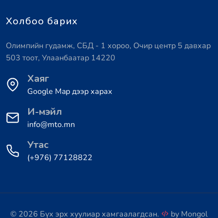
Холбоо барих
Олимпийн гудамж, СБД - 1 хороо, Очир центр 5 давхар
503 тоот, Улаанбаатар 14220
Хаяг
Google Map дээр харах
И-мэйл
info@mto.mn
Утас
(+976) 77128822
© 2026 Бүх эрх хуулиар хамгаалагдсан.
by
Mongol