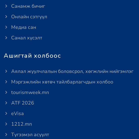
Санамж бичиг
Онлайн сэтгүүл
Медиа сан
Санал хүсэлт
Ашигтай холбоос
Аялал жуулчлалын боловсрол, хөгжлийн нийгэмлэг
Мэргэжлийн хөтөч тайлбарлагчдын холбоо
tourismweek.mn
ATF 2026
eVisa
1212.mn
Түгээмэл асуулт