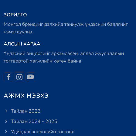
ЗОРИЛГО
Монгол брэндийг дэлхийд таниулж үндэсний баялгийг
нэмэгдүүлнэ.
АЛСЫН ХАРАА
Үндэсний онцлогийг эрхэмлэсэн, аялал жуулчлалын
тогтвортой хөгжлийн хөтөч байна.
АЖМХ НЭЗХЭ
Тайлан 2023
Тайлан 2024 - 2025
Удирдах зөвлөлийн тогтоол