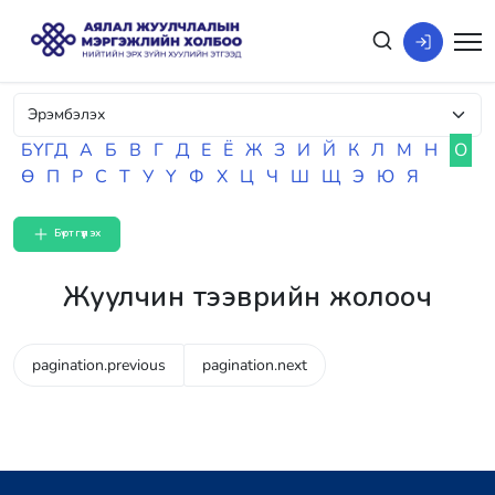
БҮГД
А
Б
В
Г
Д
Е
Ё
Ж
З
И
Й
К
Л
М
Н
О
Ө
П
Р
С
Т
У
Ү
Ф
Х
Ц
Ч
Ш
Щ
Э
Ю
Я
Бүртгүүлэх
Жуулчин тээврийн жолооч
pagination.previous
pagination.next