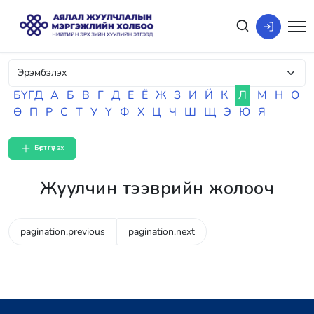
БҮГД
А
Б
В
Г
Д
Е
Ё
Ж
З
И
Й
К
Л
М
Н
О
Ө
П
Р
С
Т
У
Ү
Ф
Х
Ц
Ч
Ш
Щ
Э
Ю
Я
Бүртгүүлэх
Жуулчин тээврийн жолооч
pagination.previous
pagination.next