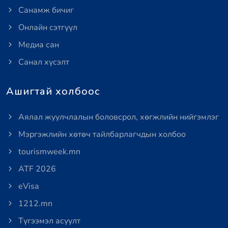
Санамж бичиг
Онлайн сэтгүүл
Медиа сан
Санал хүсэлт
Ашигтай холбоос
Аялал жуулчлалын боловсрол, хөгжлийн нийгэмлэг
Мэргэжлийн хөтөч тайлбарлагчдын холбоо
tourismweek.mn
ATF 2026
eVisa
1212.mn
Түгээмэл асуулт