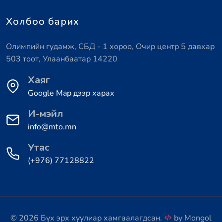
Холбоо барих
Олимпийн гудамж, СБД - 1 хороо, Очир центр 5 давхар
503 тоот, Улаанбаатар 14220
Хаяг
Google Map дээр харах
И-мэйл
info@mto.mn
Утас
(+976) 77128822
© 2026 Бүх эрх хуулиар хамгаалагдсан.
by
Mongol