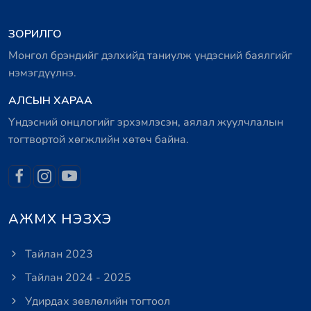
ЗОРИЛГО
Монгол брэндийг дэлхийд таниулж үндэсний баялгийг
нэмэгдүүлнэ.
АЛСЫН ХАРАА
Үндэсний онцлогийг эрхэмлэсэн, аялал жуулчлалын
тогтвортой хөгжлийн хөтөч байна.
АЖМХ НЭЗХЭ
Тайлан 2023
Тайлан 2024 - 2025
Удирдах зөвлөлийн тогтоол