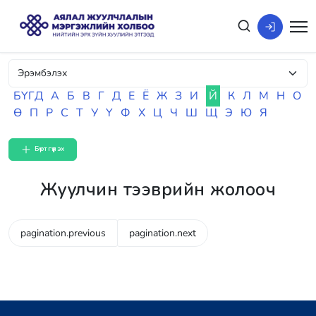
БҮГД
А
Б
В
Г
Д
Е
Ё
Ж
З
И
Й
К
Л
М
Н
О
Ө
П
Р
С
Т
У
Ү
Ф
Х
Ц
Ч
Ш
Щ
Э
Ю
Я
Бүртгүүлэх
Жуулчин тээврийн жолооч
pagination.previous
pagination.next