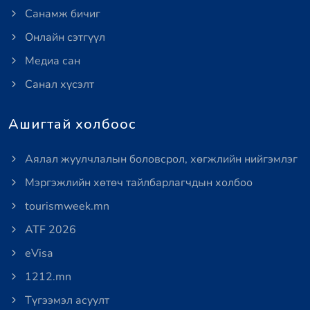
Санамж бичиг
Онлайн сэтгүүл
Медиа сан
Санал хүсэлт
Ашигтай холбоос
Аялал жуулчлалын боловсрол, хөгжлийн нийгэмлэг
Мэргэжлийн хөтөч тайлбарлагчдын холбоо
tourismweek.mn
ATF 2026
eVisa
1212.mn
Түгээмэл асуулт