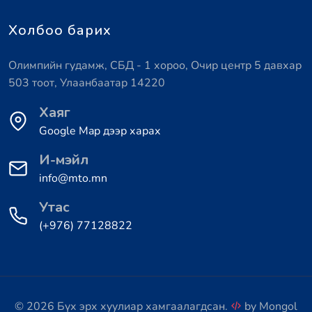
Холбоо барих
Олимпийн гудамж, СБД - 1 хороо, Очир центр 5 давхар
503 тоот, Улаанбаатар 14220
Хаяг
Google Map дээр харах
И-мэйл
info@mto.mn
Утас
(+976) 77128822
© 2026 Бүх эрх хуулиар хамгаалагдсан.
by
Mongol