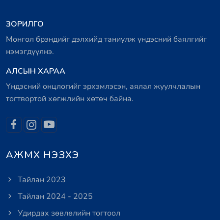
ЗОРИЛГО
Монгол брэндийг дэлхийд таниулж үндэсний баялгийг
нэмэгдүүлнэ.
АЛСЫН ХАРАА
Үндэсний онцлогийг эрхэмлэсэн, аялал жуулчлалын
тогтвортой хөгжлийн хөтөч байна.
АЖМХ НЭЗХЭ
Тайлан 2023
Тайлан 2024 - 2025
Удирдах зөвлөлийн тогтоол